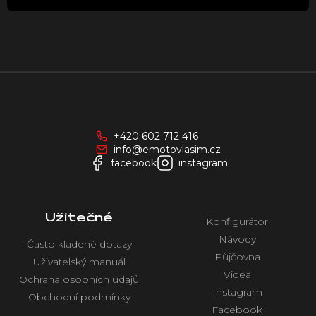
u
Z
á
p
a
+420 602 712 416
t
info@emotovlasim.cz
í
facebook
instagram
Užitečné
Konfigurátor
Návody
Často kladené dotazy
Půjčovna
Uživatelský manuál
Videa
Ochrana osobních údajů
Instagram
Obchodní podmínky
Facebook