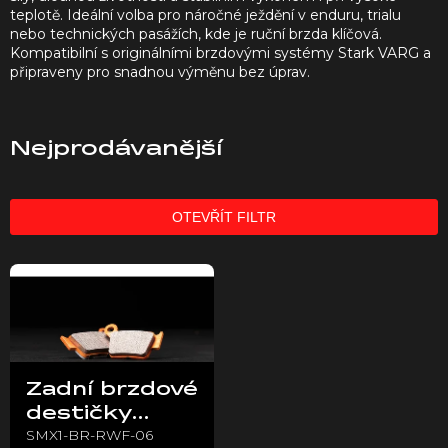
teplotě. Ideální volba pro náročné ježdění v enduru, trialu
nebo technických pasážích, kde je ruční brzda klíčová.
Kompatibilní s originálními brzdovými systémy Stark VARG a
připraveny pro snadnou výměnu bez úprav.
Nejprodávanější
OTEVŘÍT FILTR
V
ý
p
i
s
p
Zadní brzdové
r
destičky
o
SMX1-BR-RWF-06
Galfer –
d