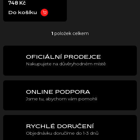
748 Kč
u
Stark VARG
k
Do košíku
t
ů
1
položek celkem
O
v
l
á
OFICIÁLNÍ PRODEJCE
d
Nakupujete na důvěryhodném místě
a
c
í
p
r
ONLINE PODPORA
v
Jsme tu, abychom vám pomohli
k
y
v
ý
p
RYCHLÉ DORUČENÍ
i
Objednávku doručíme do 1-3 dnů
s