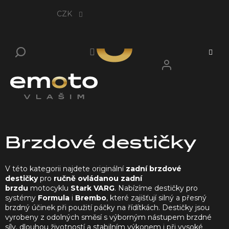
Přejít
na
CZK
obsah
Brzdové destičky
V této kategorii najdete originální
zadní brzdové
destičky
pro
ručně ovládanou zadní
brzdu
motocyklu
Stark VARG
. Nabízíme destičky pro
systémy
Formula
i
Brembo
, které zajišťují silný a přesný
brzdný účinek při použití páčky na řídítkách. Destičky jsou
vyrobeny z odolných směsí s výborným nástupem brzdné
síly, dlouhou životností a stabilním výkonem i při vysoké