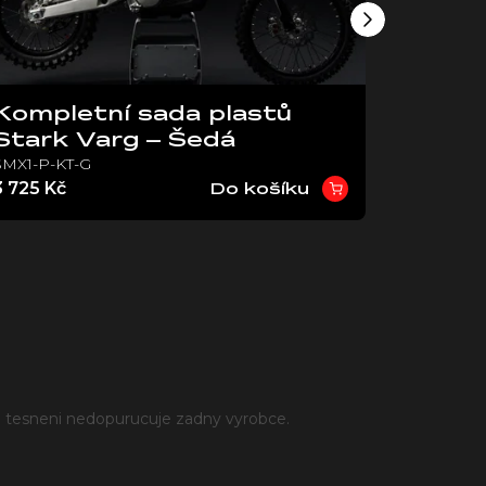
Kompletní sada plastů
Zadní
Stark Varg – Šedá
18″ –
SMX1-P-KT-G
SMX1-RW-
3 725 Kč
10 725 K
Do košíku
ti tesneni nedopurucuje zadny vyrobce.