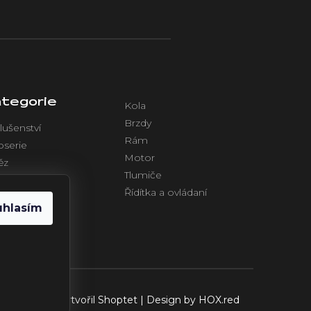
tegorie
Kola
Brzdy
lušenství
Rám
oserie
Motor
ěz
Tlumiče
azení
Řídítka a ovládaní
ktronika
uhlasím
Vytvořil Shoptet
| Design by
HOX.red