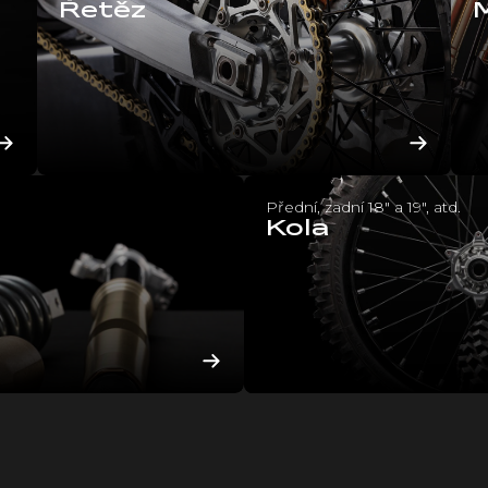
Řetěz
Přední, zadní 18" a 19", atd.
Kola