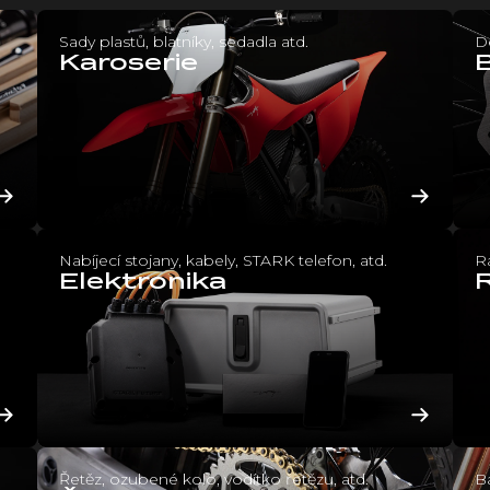
Sady plastů, blatníky, sedadla atd.
De
Karoserie
Nabíjecí stojany, kabely, STARK telefon, atd.
Rá
Elektronika
Řetěz, ozubené kolo, vodítko řetězu, atd.
Ba