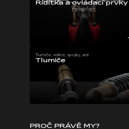
Řídítka a ovládací prvky
Tlumiče, vidlice, spojky, atd.
Tlumiče
PROČ PRÁVĚ MY?