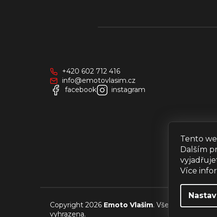
Z
á
p
a
+420 602 712 416
t
info@emotovlasim.cz
í
facebook
instagram
Tento we
Dalším p
vyjadřuje
Více inf
Nastav
Copyright 2026
Emoto Vlašim
. Všechna práva
vyhrazena.