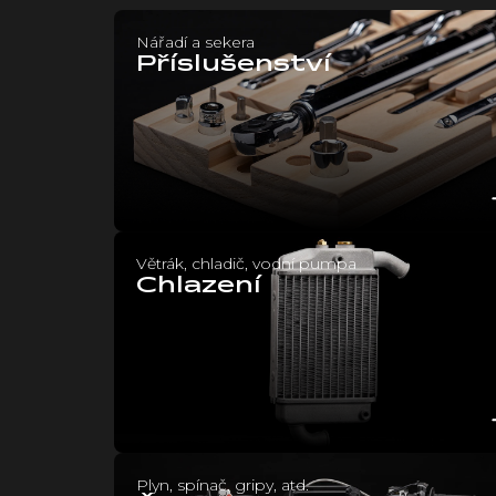
t
Nářadí a sekera
a
Příslušenství
r
k
V
a
r
g
Větrák, chladič, vodní pumpa
Chlazení
Plyn, spínač, gripy, atd.