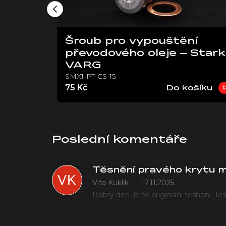
Šroub pro vypouštění
 Stark
převodového oleje – Stark
VARG
SMX1-PT-CS-15
75 Kč
ošíku
Do košíku
Poslední komentáře
Těsnění pravého krytu 
VK
Vita Kuklik
|
17.11.2025
Dobry den Je to originalni tesneni. T