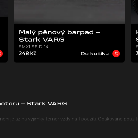
Malý pěnový barpad –
Stark VARG
SMX1-SF-D-14
248 Kč
Do košíku
motoru – Stark VARG
esneni je az na vyjimky temer vzdy na 1 pouziti. Opakovane pouzi