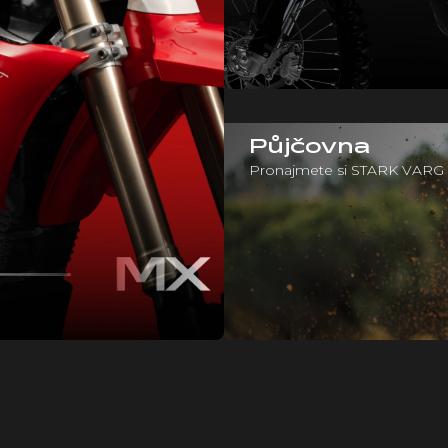
Půjčovna
Pronajmete si STARK VARG