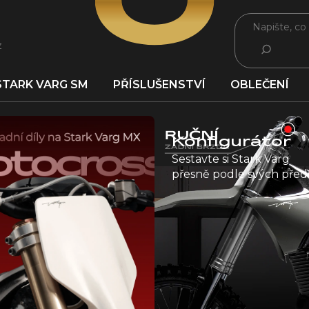
z
HLEDAT
STARK VARG SM
PŘÍSLUŠENSTVÍ
OBLEČENÍ
Konfigurátor
Sestavte si Stark Varg
přesně podle svých předs