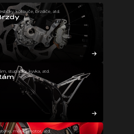
stičky, kotouče, brzdiče, atd.
Brzdy
m, stupačky, kyvka, atd.
Rám
terie, měnič, motor, atd.