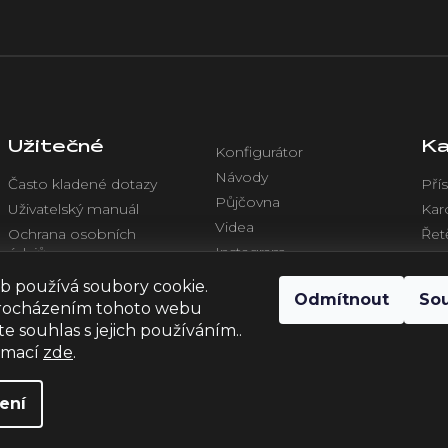
Užitečné
Ka
Konfigurátor
Návody
Často kladené dotazy
Přís
Půjčovna
Uživatelský manuál
Kar
Videa
Ochrana osobních
Řet
Instagram
údajů
Chl
Facebook
Obchodní podmínky
Ele
b používá soubory cookie.
Odmítnout
So
rocházením tohoto webu
te souhlas s jejich používáním..
ormací
zde
.
ení