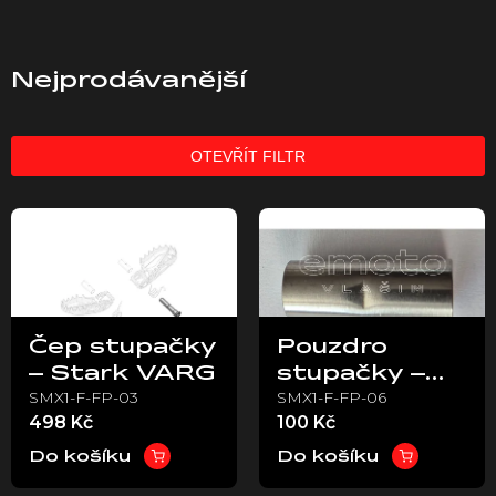
Nejprodávanější
OTEVŘÍT FILTR
V
ý
p
i
s
p
Čep stupačky
Pouzdro
r
– Stark VARG
stupačky –
o
SMX1-F-FP-03
SMX1-F-FP-06
Stark VARG
d
498 Kč
100 Kč
u
k
Do košíku
Do košíku
t