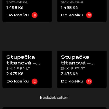
SMX1-F-FP-L
SMX1-F-FP-R
1 498 Kč
1 498 Kč
Do košíku
Do košíku
Stupačka
Stupačka
titanová –
titanová –
SMX1-F-FP-LT
SMX1-F-FP-RT
levá – Stark
pravá – Stark
2 475 Kč
2 475 Kč
VARG
VARG
Do košíku
Do košíku
8
položek celkem
O
v
l