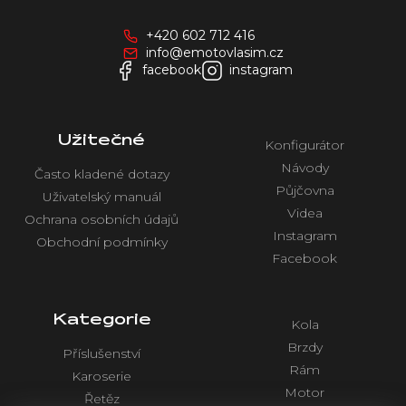
p
a
+420 602 712 416
t
info@emotovlasim.cz
í
facebook
instagram
Užitečné
Konfigurátor
Návody
Často kladené dotazy
Půjčovna
Uživatelský manuál
Videa
Ochrana osobních údajů
Instagram
Obchodní podmínky
Facebook
Kategorie
Kola
Brzdy
Příslušenství
Rám
Karoserie
Motor
Řetěz