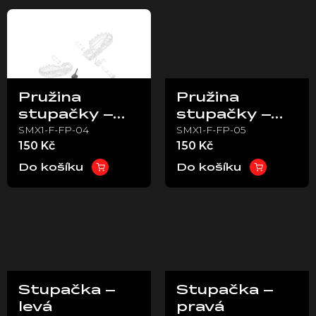
ů
Pružina
Pružina
stupačky –
stupačky –
SMX1-F-FP-04
SMX1-F-FP-05
levá – Stark
pravá – Stark
150 Kč
150 Kč
VARG
VARG
Do košíku
Do košíku
Stupačka –
Stupačka –
levá
pravá