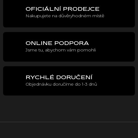
á
OFICIÁLNÍ PRODEJCE
d
Nakupujete na důvěryhodném místě
a
c
í
p
r
ONLINE PODPORA
v
Jsme tu, abychom vám pomohli
k
y
v
ý
p
RYCHLÉ DORUČENÍ
i
Objednávku doručíme do 1-3 dnů
s
u
Z
á