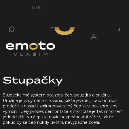
Přejít
na
CZK
obsah
Stupačky
Stupačka má systém pouzdra: čep, pouzdro a pružinu.
Pružina je vždy namontovaná, takže jezdec ji pouze musí
protlačit a nasadit zašroubovatelný čep skrz pouzdro, aby ji
vyměnil. Celý proces demontáže a montáže je tak mnohem
jednodušší. Na čepu je navíc bezpečnostní zářez, takže
pokud by se čep někdy uvolnil, nevypadne zcela.