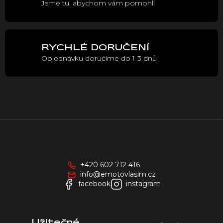
Jsme tu, abychom vám pomohli
k
y
v
ý
p
RYCHLÉ DORUČENÍ
i
Objednávku doručíme do 1-3 dnů
s
u
Z
á
p
a
+420 602 712 416
t
info@emotovlasim.cz
í
facebook
instagram
Užitečné