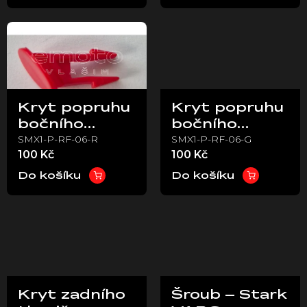
t
ů
Kryt popruhu
Kryt popruhu
bočního
bočního
SMX1-P-RF-06-R
SMX1-P-RF-06-G
stojanu
stojanu (šedý)
100 Kč
100 Kč
(červený) –
– Stark VARG
Stark VARG
Do košíku
Do košíku
Kryt zadního
Šroub – Stark