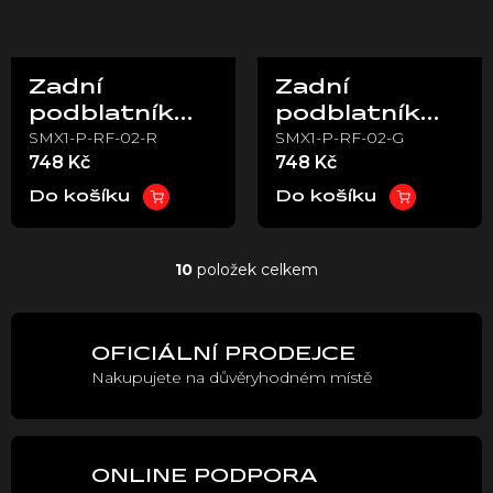
Zadní
Zadní
podblatník
podblatník
SMX1-P-RF-02-R
SMX1-P-RF-02-G
červený –
šedý – Stark
748 Kč
748 Kč
Stark VARG
VARG
Do košíku
Do košíku
10
položek celkem
O
v
l
á
OFICIÁLNÍ PRODEJCE
d
Nakupujete na důvěryhodném místě
a
c
í
p
r
ONLINE PODPORA
v