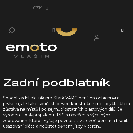
Přejít
na
CZK
obsah
Zadní podblatník
Spodní zadní blatník pro Stark VARG není jen ochranným
prvkem, ale také součástí pevné konstrukce motocyklu, která
zůstává na místě i po sejmutí ostatních plastových dílů. Je
vyroben z polypropylenu (PP) a navržen s výrazným
žebrováním, které zvyšuje pevnost a zároveň pomáhá bránit
usazování bláta a nečistot během jízdy v terénu.