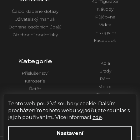
Konfigurátor
Návody
Často kladené dotazy
Půjčovna
Uživatelský manuál
Videa
Ochrana osobních údajů
Instagram
Obchodní podmínky
Facebook
Kategorie
Kola
Brzdy
Příslušenství
Rám
Karoserie
Motor
Řetěz
Tlumiče
Chlazení
Řídítka a ovládaní
Tento web používá soubory cookie. Dalším
Elektronika
procházením tohoto webu vyjadřujete souhlas s
jejich používáním.. Více informací
zde
.
Nastavení