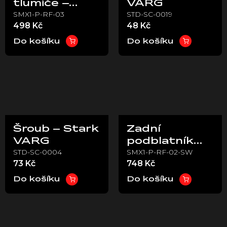
tlumiče –
VARG
SMX1-P-RF-03
STD-SC-0019
Stark VARG
498 Kč
48 Kč
Do košíku
Do košíku
Šroub – Stark
Zadní
VARG
podblatník
STD-SC-0004
SMX1-P-RF-02-SW
bílý – Stark
73 Kč
748 Kč
VARG
Do košíku
Do košíku