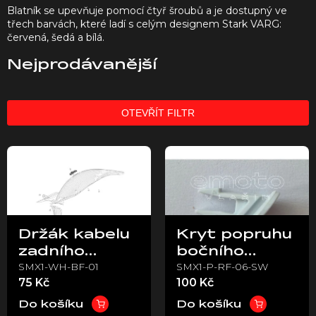
Blatník se upevňuje pomocí čtyř šroubů a je dostupný ve
třech barvách, které ladí s celým designem Stark VARG:
červená, šedá a bílá.
Nejprodávanější
OTEVŘÍT FILTR
V
ý
p
i
s
p
Držák kabelu
Kryt popruhu
r
zadního
bočního
o
SMX1-WH-BF-01
SMX1-P-RF-06-SW
blatníku –
stojanu (bílý) –
d
75 Kč
100 Kč
u
Stark VARG
Stark VARG
k
Do košíku
Do košíku