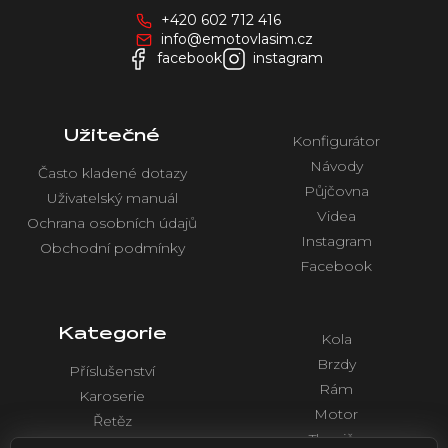
a
+420 602 712 416
t
info@emotovlasim.cz
í
facebook
instagram
Užitečné
Konfigurátor
Návody
Často kladené dotazy
Půjčovna
Uživatelský manuál
Videa
Ochrana osobních údajů
Instagram
Obchodní podmínky
Facebook
Kategorie
Kola
Brzdy
Příslušenství
Rám
Karoserie
Motor
Řetěz
Tlumiče
Chlazení