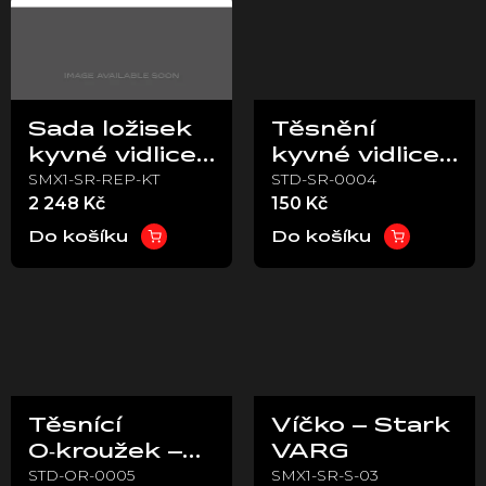
Sada ložisek
Těsnění
kyvné vidlice
kyvné vidlice
SMX1-SR-REP-KT
STD-SR-0004
- Stark VARG
- Stark VARG
2 248 Kč
150 Kč
EX
EX
Do košíku
Do košíku
Těsnící
Víčko – Stark
O‑kroužek –
VARG
STD-OR-0005
SMX1-SR-S-03
Stark VARG