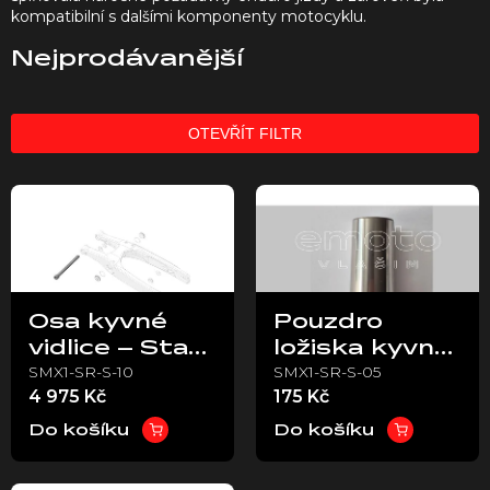
kompatibilní s dalšími komponenty motocyklu.
Nejprodávanější
OTEVŘÍT FILTR
V
ý
p
i
s
p
Osa kyvné
Pouzdro
r
vidlice – Stark
ložiska kyvné
o
SMX1-SR-S-10
SMX1-SR-S-05
VARG
vidlice – Stark
d
4 975 Kč
175 Kč
u
VARG
k
Do košíku
Do košíku
t
ů