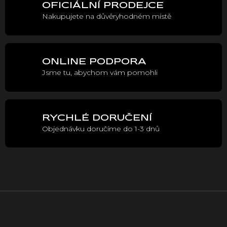
OFICIÁLNÍ PRODEJCE
d
Nakupujete na důvěryhodném místě
a
c
í
p
r
ONLINE PODPORA
v
Jsme tu, abychom vám pomohli
k
y
v
ý
p
RYCHLÉ DORUČENÍ
i
Objednávku doručíme do 1-3 dnů
s
u
Z
á
p