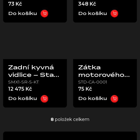
73 Kč
348 Kč
Do košíku
Do košíku
Zadní kyvná
Zátka
vidlice – Stark
motorového
SMX1-SR-S-KT
STD-CA-0001
VARG
krytu – Stark
12 475 Kč
75 Kč
VARG
Do košíku
Do košíku
8
položek celkem
O
v
l
á