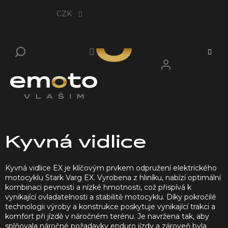
Přejít
na
CZK
obsah
Kyvná vidlice
Kyvná vidlice EX je klíčovým prvkem odpružení elektrického
motocyklu Stark Varg EX.
Vyrobena z hliníku, nabízí optimální
kombinaci pevnosti a nízké hmotnosti, což přispívá k
vynikající ovladatelnosti a stabilitě motocyklu.
Díky pokročilé
technologii výroby a konstrukce poskytuje vynikající trakci a
komfort při jízdě v náročném terénu.
Je navržena tak, aby
splňovala náročné požadavky enduro jízdy a zároveň byla