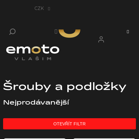
Přejít
na
CZK
obsah
Šrouby a podložky
Nejprodávanější
OTEVŘÍT FILTR
V