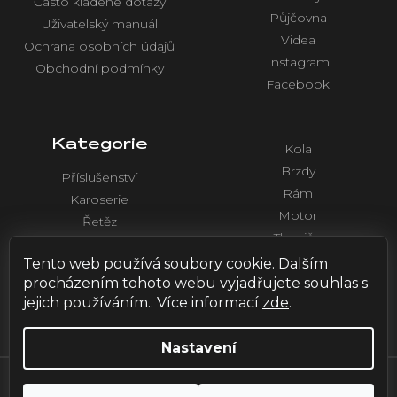
Často kladené dotazy
Půjčovna
Uživatelský manuál
Videa
Ochrana osobních údajů
Instagram
Obchodní podmínky
Facebook
Kategorie
Kola
Brzdy
Příslušenství
Rám
Karoserie
Motor
Řetěz
Tlumiče
Chlazení
Řídítka a ovládaní
Tento web používá soubory cookie. Dalším
Elektronika
procházením tohoto webu vyjadřujete souhlas s
jejich používáním.. Více informací
zde
.
Nastavení
Vytvořil Shoptet
| Design by
HOX.red