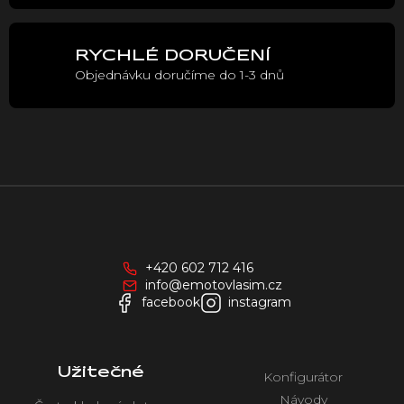
v
ý
p
RYCHLÉ DORUČENÍ
i
Objednávku doručíme do 1-3 dnů
s
u
Z
á
p
a
+420 602 712 416
t
info@emotovlasim.cz
í
facebook
instagram
Užitečné
Konfigurátor
Návody