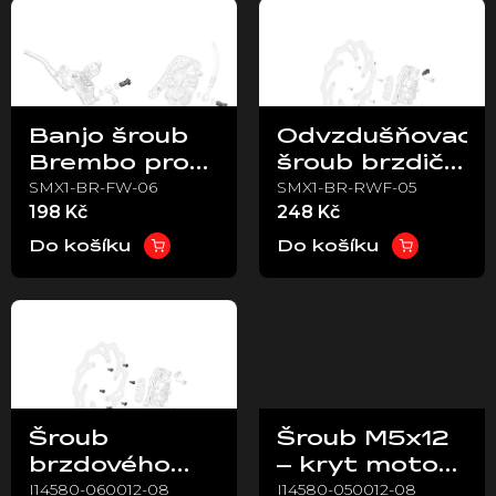
ý
p
i
s
p
Banjo šroub
Odvzdušňovací
r
Brembo pro
šroub brzdiče
o
SMX1-BR-FW-06
SMX1-BR-RWF-05
brzdový
Brembo
d
198 Kč
248 Kč
u
systém
k
Do košíku
Do košíku
t
ů
Šroub
Šroub M5x12
brzdového
– kryt motoru
I14580-060012-08
I14580-050012-08
kotouče
a držák