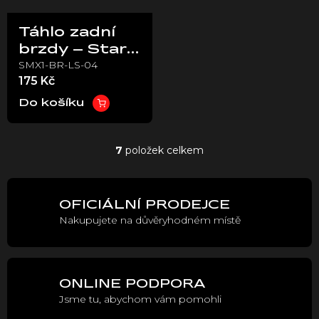
Táhlo zadní
brzdy – Stark
SMX1-BR-LS-04
VARG
175 Kč
Do košíku
7
položek celkem
O
v
l
á
OFICIÁLNÍ PRODEJCE
d
Nakupujete na důvěryhodném místě
a
c
í
p
r
ONLINE PODPORA
v
Jsme tu, abychom vám pomohli
k
y