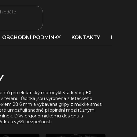
OBCHODNÍ PODMÍNKY
KONTAKTY
PORADNA
y
ntů pro elektrický motocykl Stark Varg EX,
 v terénu.
Řídítka jsou vyrobena z leteckého
růměrem 28,6 mm a vybavena gripy z měkké směsi
které umožňují snadné přepínání mezi různými
mínek.
Díky ergonomickému designu a
itku a vyšší bezpečnosti.