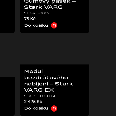
Gumový pásek –
Stark VARG
STD-RB-0007
75 Kč
Do košíku
Modul
bezdrátového
nabíjení - Stark
VARG EX
SEX1-SF-D-CH-81
2 475 Kč
Do košíku