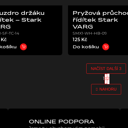
uzdro držáku
Pryžová průcho
dítek – Stark
řídítek Stark
ARG
VARG
-SF-TC-14
SMX1-WH-HB-09
 Kč
125 Kč
košíku
Do košíku
NAČÍST DALŠÍ 3
S
1
2
O
t
r
v
NAHORU
á
l
n
á
k
d
o
a
v
c
á
í
n
ONLINE PODPORA
p
í