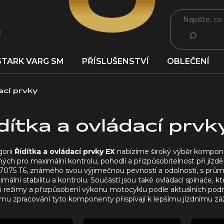
z
HLEDAT
STARK VARG SM
PŘÍSLUŠENSTVÍ
OBLEČENÍ
ací prvky
dítka a ovládací prvk
gorii
Řídítka a ovládací prvky EX
nabízíme široký výběr kompone
ých pro maximální kontrolu, pohodlí a přizpůsobitelnost při jízdě
u 7075 T6, známého svou výjimečnou pevností a odolností, s p
imální stabilitu a kontrolu.
Součástí jsou také ovládací spínače, 
mi režimy a přizpůsobení výkonu motocyklu podle aktuálních pod
ímu zpracování tyto komponenty přispívají k lepšímu jízdnímu záž