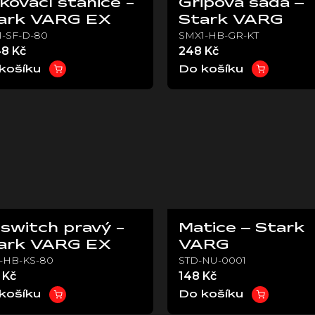
kovací stanice -
Gripová sada –
ark VARG EX
Stark VARG
-SF-D-80
SMX1-HB-GR-KT
48 Kč
248 Kč
košíku
Do košíku
llswitch pravý -
Matice – Stark
ark VARG EX
VARG
-HB-KS-80
STD-NU-0001
 Kč
148 Kč
košíku
Do košíku