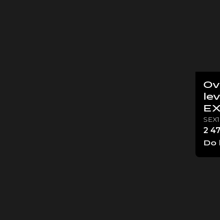
Ov
le
E
SEX
2 4
Do 