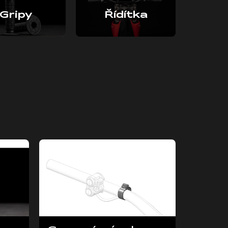
Gripy
Řídítka