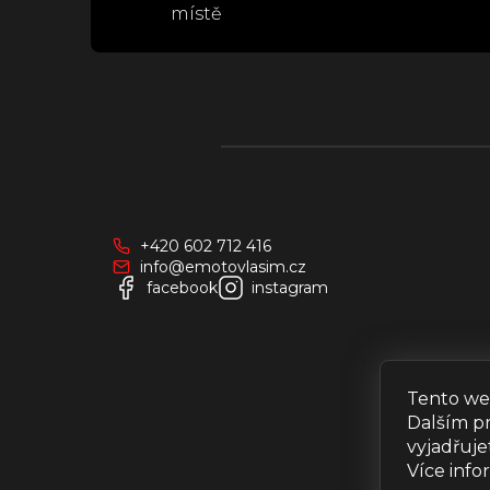
místě
Z
á
p
a
+420 602 712 416
t
info@emotovlasim.cz
í
facebook
instagram
Tento we
Dalším p
vyjadřuje
Více inf