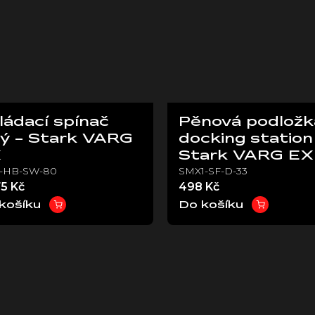
ládací spínač
Pěnová podložk
vý - Stark VARG
docking station
X
Stark VARG EX
1-HB-SW-80
SMX1-SF-D-33
75 Kč
498 Kč
košíku
Do košíku