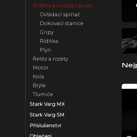
Řídítka a ovládací prvky
n
e
Ovládací spínač
l
Dokovací stanice
Gripy
Řídítka
Plyn
Řetěz a rozety
Nej
Motor
Kola
V
Brýle
ý
Tlumiče
p
i
Stark Varg MX
s
Stark Varg SM
p
r
Příslušenství
o
Oblečení