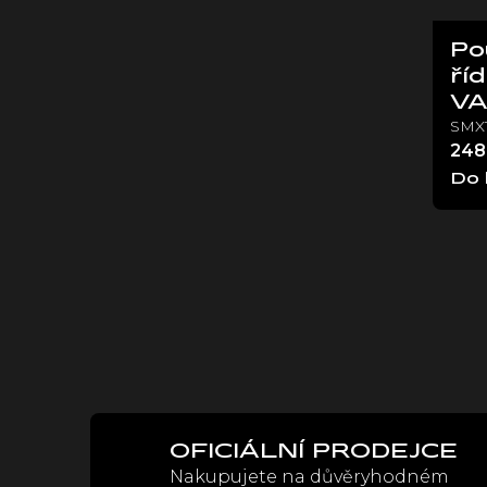
Po
ří
V
SMX1
248
Do 
OFICIÁLNÍ PRODEJCE
Nakupujete na důvěryhodném