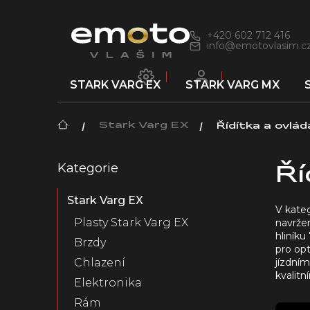
Přejít
na
obsah
+420 602 712 416
info@emotovlasim.c
STARK VARG EX
STARK VARG MX
Domů
Stark Varg EX
Řídítka a ovlád
P
Kategorie
Přeskočit
o
Ří
kategorie
s
Stark Varg EX
t
V kate
r
Plasty Stark Varg EX
navržen
a
hliník
Brzdy
n
pro opt
jízdní
n
Chlazení
kvalitn
í
Elektronika
p
Rám
a