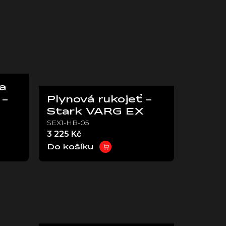
a
 -
Plynová rukojeť -
Stark VARG EX
SEX1-HB-05
3 225 Kč
Do košíku