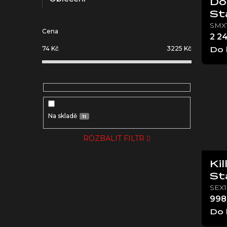
d
Do
u
St
k
SMX1
Cena
t
2 2
ů
74
Kč
3225
Kč
Do 
Na skladě
11
ROZBALIT FILTR
Ki
St
SEX1
998
Do 