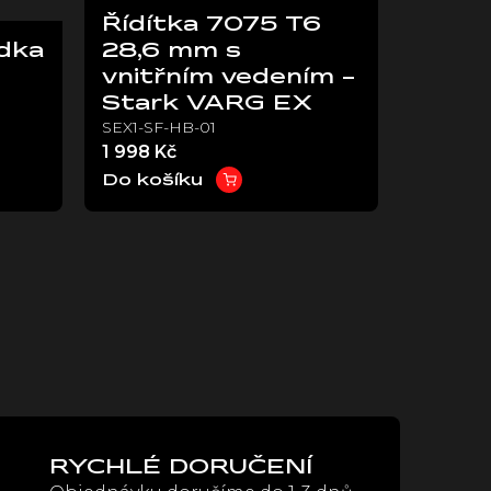
Řídítka 7075 T6
dka
28,6 mm s
vnitřním vedením -
Stark VARG EX
SEX1-SF-HB-01
1 998 Kč
Do košíku
RYCHLÉ DORUČENÍ