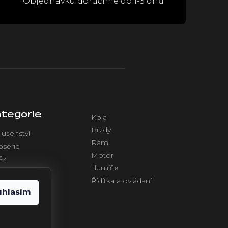
Objednávku doručíme do 1-3 dnů
tegorie
Kola
Brzdy
lušenství
Rám
oserie
Motor
ěz
Tlumiče
azení
Řídítka a ovládaní
ktronika
uhlasím