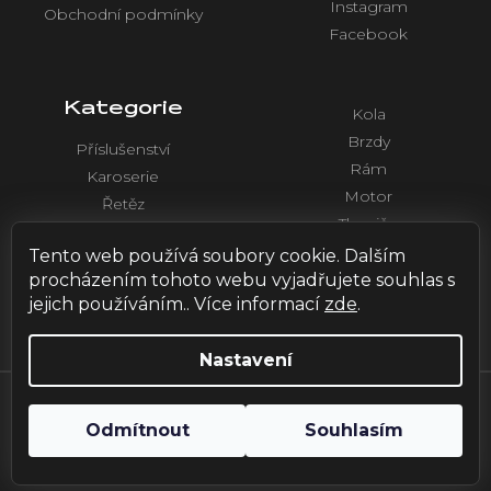
Instagram
Obchodní podmínky
Facebook
Kategorie
Kola
Brzdy
Příslušenství
Rám
Karoserie
Motor
Řetěz
Tlumiče
Chlazení
Řídítka a ovládaní
Tento web používá soubory cookie. Dalším
Elektronika
procházením tohoto webu vyjadřujete souhlas s
jejich používáním.. Více informací
zde
.
Nastavení
Vytvořil Shoptet
| Design by
HOX.red
Odmítnout
Souhlasím
Copyright 2026
Emoto Vlašim
. Všechna práva vyhrazena.