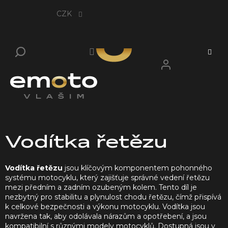
Přejít
na
CZK
obsah
Vodítka řetězu
Vodítka řetězu
jsou klíčovým komponentem pohonného
systému motocyklu, který zajišťuje správné vedení řetězu
mezi předním a zadním ozubeným kolem.
Tento díl je
nezbytný pro stabilitu a plynulost chodu řetězu, čímž přispívá
k celkové bezpečnosti a výkonu motocyklu.
Vodítka jsou
navržena tak, aby odolávala nárazům a opotřebení, a jsou
kompatibilní s různými modely motocyklů.
Dostupná jsou v