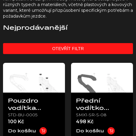
různých typech a materiálech, včetně plastových a kovových
variant, které umožňují přizpůsobení specifickým potřebám a
požadavkům jezdce.
Nejprodávanější
OTEVŘÍT FILTR
V
ý
p
i
s
p
Pouzdro
Přední
r
vodítka
vodítko
o
STD-BU-0005
SMX1-SR-S-08
řetězu –
řetězu na
d
100 Kč
498 Kč
u
Stark VARG
kyvné vidlici –
k
Stark VARG
Do košíku
Do košíku