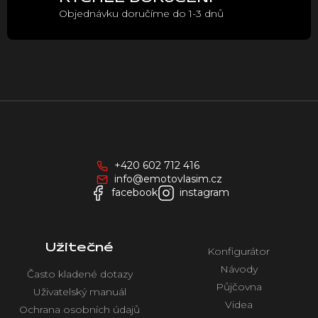
i
Objednávku doručíme do 1-3 dnů
s
u
Z
á
p
a
+420 602 712 416
t
info@emotovlasim.cz
í
facebook
instagram
Užitečné
Konfigurátor
Návody
Často kladené dotazy
Půjčovna
Uživatelský manuál
Videa
Ochrana osobních údajů