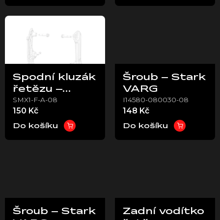
t
ů
Spodní kluzák
Šroub – Stark
řetězu –
VARG
SMX1-F-A-08
I14580-080030-08
Stark VARG
150 Kč
148 Kč
Do košíku
Do košíku
Šroub – Stark
Zadní vodítko