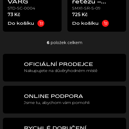
VARG
řetězu –
STD-SC-0004
SMX1-SR-S-09
Stark VARG
73 Kč
725 Kč
Do košíku
Do košíku
6
položek celkem
O
v
l
á
OFICIÁLNÍ PRODEJCE
d
Nakupujete na důvěryhodném místě
a
c
í
p
r
ONLINE PODPORA
v
Jsme tu, abychom vám pomohli
k
y
v
ý
p
RYCHLÉ DORUČENÍ