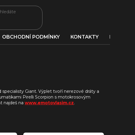
OBCHODNÍ PODMÍNKY
KONTAKTY
PORADNA
 specialisty Giant. Výplet tvoří nerezové dráty a
eumatikami Pirelli Scorpion s motokrosovým
nt najdeš na
www.emotovlasim.cz
.