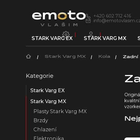
Přejít
na
obsah
+420 602 712 416
info@emotovlasim.c
STARK VARG EX
STARK VARG MX
Domů
Stark Varg MX
Kola
Zadní 
P
Kategorie
Přeskočit
o
Za
kategorie
s
Stark Varg EX
t
Originá
r
kvalit
Stark Varg MX
a
vzorke
Plasty Stark Varg MX
n
n
Nej
Brzdy
í
Chlazení
p
V
Elektronika
a