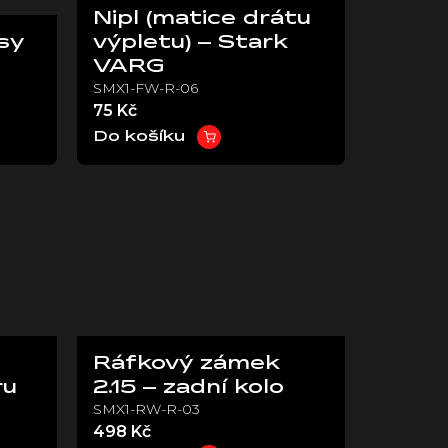
Nipl (matice drátu
sy
výpletu) – Stark
VARG
SMX1-FW-R-06
75 Kč
Do košíku
Ráfkový zámek
ru
2.15 – zadní kolo
SMX1-RW-R-03
498 Kč