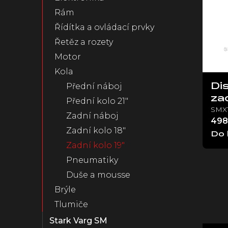
ý
n
Rám
p
e
Řídítka a ovládací prvky
i
l
s
Řetěz a rozety
p
Motor
r
Kola
o
d
Přední náboj
Di
u
za
Přední kolo 21"
k
SMX
Zadní náboj
t
498
ů
Zadní kolo 18"
Do 
Zadní kolo 19"
Pneumatiky
Duše a mousse
Brýle
Tlumiče
Stark Varg SM