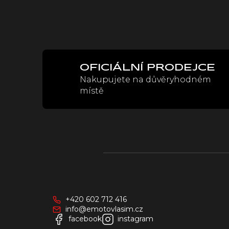
OFICIÁLNÍ PRODEJCE
Nakupujete na důvěryhodném
místě
Z
á
p
a
+420 602 712 416
t
info@emotovlasim.cz
í
facebook
instagram