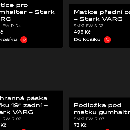
tice pro
mhalter – Stark
Matice přední o
ARG
– Stark VARG
1-FW-R-04
SMX1-FW-S-03
Kč
498 Kč
košíku
Do košíku
hranná páska
fku 19″ zadní –
Podložka pod
ark VARG
matku gumhalt
1-RW-R-02
SMX1-FW-R-07
 Kč
73 Kč