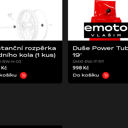
stanční rozpěrka
Duše Power Tu
dního kola (1 kus)
19″
1-RW-H-03
SMX1-RW-IT-19T
 Kč
998 Kč
košíku
Do košíku