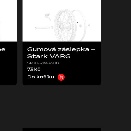
be
Gumová záslepka –
Stark VARG
SMX1-RW-R-08
73 Kč
Do košíku