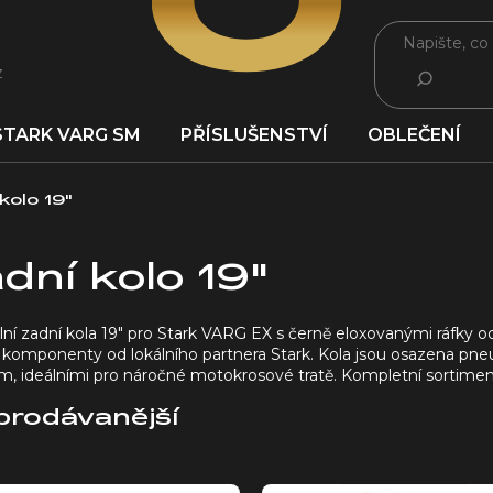
z
HLEDAT
STARK VARG SM
PŘÍSLUŠENSTVÍ
OBLEČENÍ
kolo 19"
dní kolo 19"
lní zadní kola 19″ pro Stark VARG EX s černě eloxovanými ráfky od
ní komponenty od lokálního partnera Stark. Kola jsou osazena pn
m, ideálními pro náročné motokrosové tratě. Kompletní sortime
prodávanější