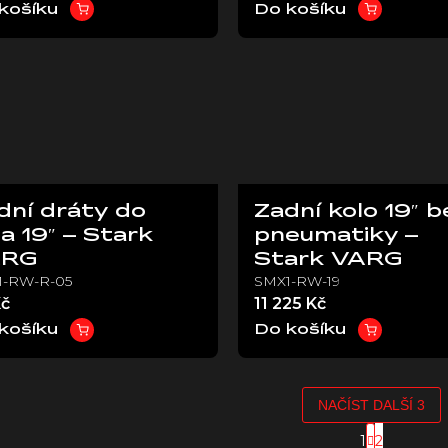
košíku
Do košíku
dní dráty do
Zadní kolo 19″ b
la 19″ – Stark
pneumatiky –
ARG
Stark VARG
1-RW-R-05
SMX1-RW-19
Kč
11 225 Kč
košíku
Do košíku
NAČÍST DALŠÍ 3
S
1
2
t