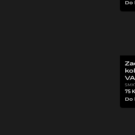
Do 
Za
ko
V
SMX
75 
Do 