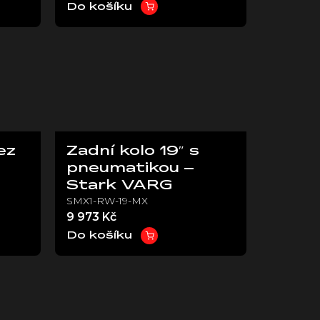
Do košíku
ez
Zadní kolo 19″ s
pneumatikou –
Stark VARG
SMX1-RW-19-MX
9 973 Kč
Do košíku