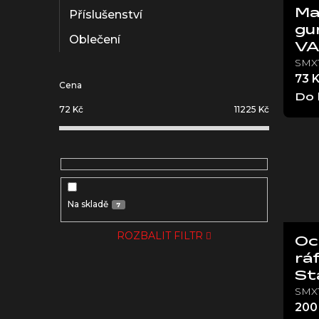
Ma
Příslušenství
gu
Oblečení
V
SMX
73 
Cena
Do 
72
Kč
11225
Kč
Na skladě
7
ROZBALIT FILTR
Oc
rá
St
SMX
200