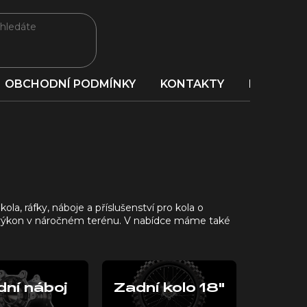
OBCHODNÍ PODMÍNKY
KONTAKTY
PORADNA
la, ráfky, náboje a příslušenství pro kola o
t a výkon v náročném terénu. V nabídce máme také
dní náboj
Zadní kolo 18"