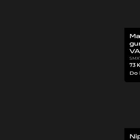
Ma
gu
V
SMX
73 
Do 
Ni