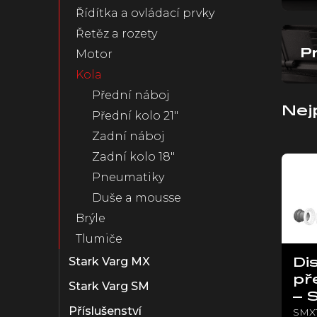
Řídítka a ovládací prvky
n
e
Řetěz a rozety
l
Motor
P
Kola
Přední náboj
Nej
Přední kolo 21"
Zadní náboj
V
Zadní kolo 18"
ý
Pneumatiky
p
Duše a mousse
i
s
Brýle
p
Tlumiče
r
Stark Varg MX
o
Di
d
př
Stark Varg SM
u
– 
k
Příslušenství
SMX