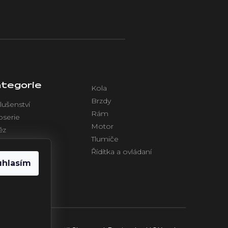
tegorie
Kola
Brzdy
lušenství
Rám
oserie
Motor
ěz
Tlumiče
azení
Řídítka a ovládaní
ktronika
uhlasím