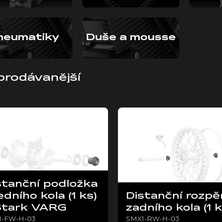
neumatiky
Duše a mousse
prodávanější
stanční podložka
edního kola (1 ks)
Distanční rozpě
Stark VARG
zadního kola (1 k
1-FW-H-03
SMX1-RW-H-03