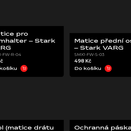
tice pro
mhalter – Stark
Matice přední o
ARG
– Stark VARG
1-FW-R-04
SMX1-FW-S-03
Kč
498 Kč
košíku
Do košíku
pl (matice drátu
Ochranná pásk