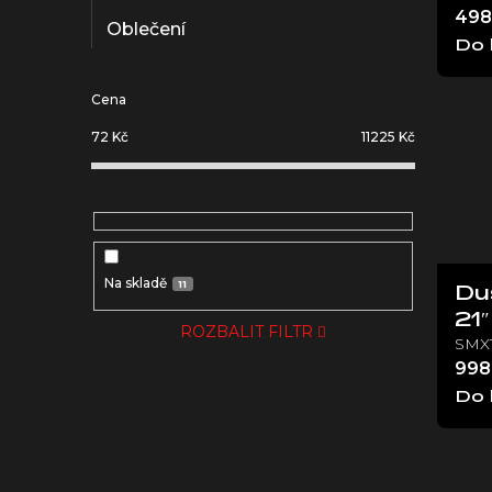
t
498
Oblečení
ů
Do 
Cena
72
Kč
11225
Kč
Na skladě
11
Du
21″
ROZBALIT FILTR
SMX1
998
Do 