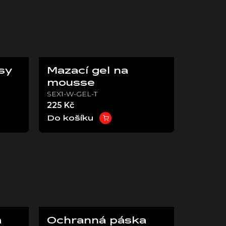
sy
Mazací gel na
mousse
SEX1-W-GEL-T
225 Kč
Do košíku
a
Ochranná páska