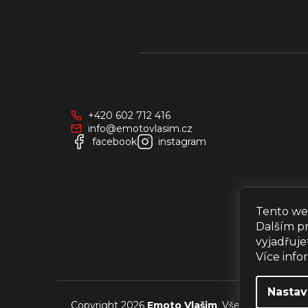
Z
á
p
a
+420 602 712 416
t
info@emotovlasim.cz
í
facebook
instagram
Tento we
Dalším p
vyjadřuje
Více inf
Nastav
Copyright 2026
Emoto Vlašim
. Všechna práva