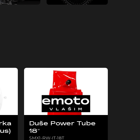
rka
Duše Power Tube
us)
18″
SMX1-RW-IT-18T