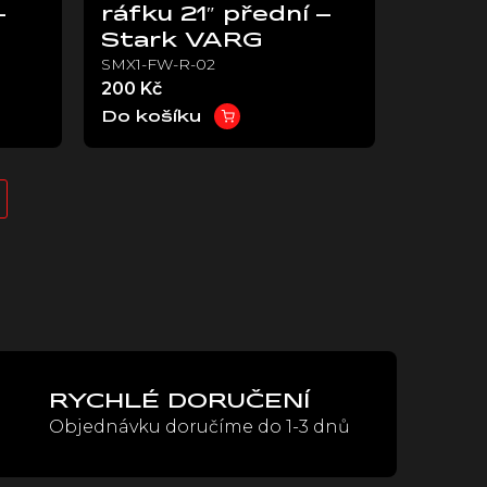
–
ráfku 21″ přední –
Stark VARG
SMX1-FW-R-02
200 Kč
Do košíku
RYCHLÉ DORUČENÍ
Objednávku doručíme do 1-3 dnů