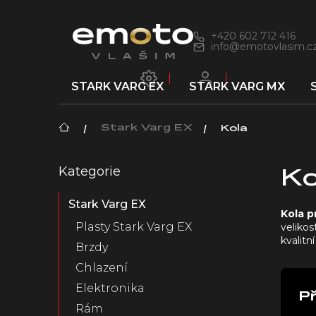
Přejít
na
obsah
+420 602 712 416
info@emotovlasim.c
STARK VARG EX
STARK VARG MX
Domů
Stark Varg EX
Kola
P
Kategorie
Přeskočit
o
Ko
kategorie
s
Stark Varg EX
t
Kola p
r
Plasty Stark Varg EX
velikos
a
kvalit
Brzdy
n
n
Chlazení
í
Elektronika
Př
p
Rám
a