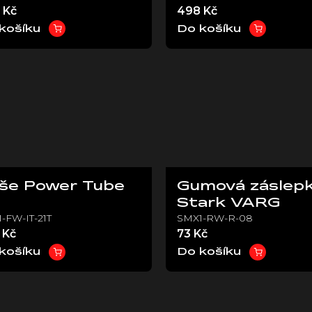
 Kč
498 Kč
košíku
Do košíku
še Power Tube
Gumová záslepk
Stark VARG
-FW-IT-21T
SMX1-RW-R-08
 Kč
73 Kč
košíku
Do košíku