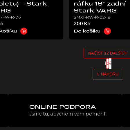
pletu) – Stark
ráfku 18″ zadní 
ARG
Stark VARG
1-FW-R-06
SMX1-RW-R-02-18
Kč
200 Kč
košíku
Do košíku
NAČÍST 12 DALŠÍCH
S
1
4
O
t
r
v
NAHORU
á
l
n
á
k
d
o
a
v
c
á
í
n
ONLINE PODPORA
p
í
Jsme tu, abychom vám pomohli
r
v
k