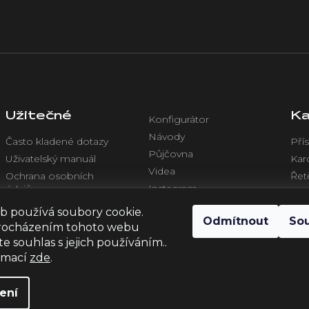
y
v
ý
p
i
s
u
Užitečné
Ka
Konfigurátor
Návody
Často kladené dotazy
Přís
Půjčovna
Uživatelský manuál
Kar
Videa
Ochrana osobních
Řet
Instagram
údajů
Chl
Facebook
Obchodní podmínky
Ele
b používá soubory cookie.
Odmítnout
So
rocházením tohoto webu
te souhlas s jejich používáním..
ormací
zde
.
ení