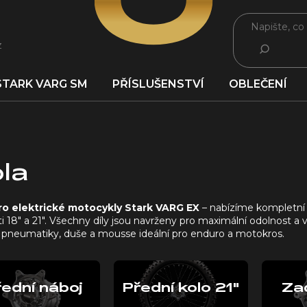
z
HLEDAT
STARK VARG SM
PŘÍSLUŠENSTVÍ
OBLEČENÍ
la
ro elektrické motocykly Stark VARG EX
– nabízíme kompletní ko
ti 18" a 21". Všechny díly jsou navrženy pro maximální odolnos
ní pneumatiky, duše a mousse ideální pro enduro a motokros.
ední náboj
Přední kolo 21"
Za