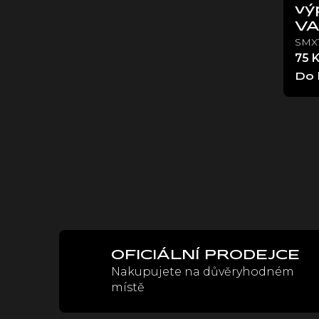
vý
V
SMX
75 
Do 
OFICIÁLNÍ PRODEJCE
Nakupujete na důvěryhodném
místě