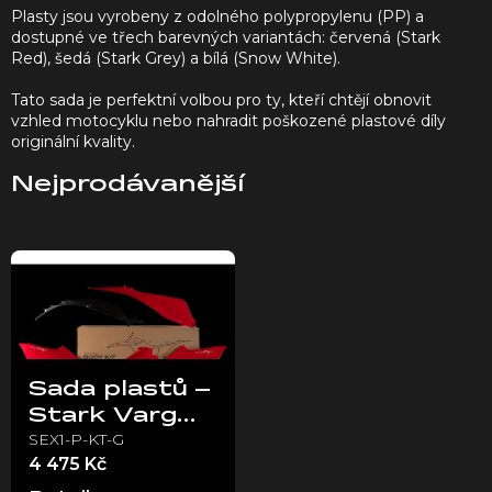
í
Plasty jsou vyrobeny z odolného polypropylenu (PP) a
p
dostupné ve třech barevných variantách: červená (Stark
a
Red), šedá (Stark Grey) a bílá (Snow White).
n
e
Tato sada je perfektní volbou pro ty, kteří chtějí obnovit
vzhled motocyklu nebo nahradit poškozené plastové díly
l
originální kvality.
Nejprodávanější
V
ý
p
i
s
p
Sada plastů –
r
Stark Varg
o
SEX1-P-KT-G
EX
d
4 475 Kč
u
k