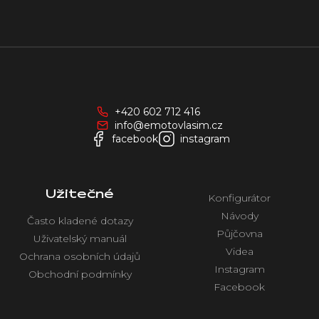
Z
á
p
a
+420 602 712 416
t
info@emotovlasim.cz
í
facebook
instagram
Užitečné
Konfigurátor
Návody
Často kladené dotazy
Půjčovna
Uživatelský manuál
Videa
Ochrana osobních údajů
Instagram
Obchodní podmínky
Facebook