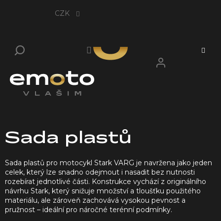
Přejít
na
CZK
obsah
P
Sada plastů
o
s
Sada plastů pro motocykl Stark VARG je navržena jako jeden
t
celek, který lze snadno odejmout i nasadit bez nutnosti
r
rozebírat jednotlivé části. Konstrukce vychází z originálního
a
návrhu Stark, který snižuje množství a tloušťku použitého
n
materiálu, ale zároveň zachovává vysokou pevnost a
pružnost – ideální pro náročné terénní podmínky.
n