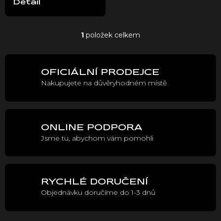
Detail
t
ů
1
položek celkem
O
v
l
á
OFICIÁLNÍ PRODEJCE
d
Nakupujete na důvěryhodném místě
a
c
í
p
r
ONLINE PODPORA
v
Jsme tu, abychom vám pomohli
k
y
v
ý
p
RYCHLÉ DORUČENÍ
i
Objednávku doručíme do 1-3 dnů
s
u