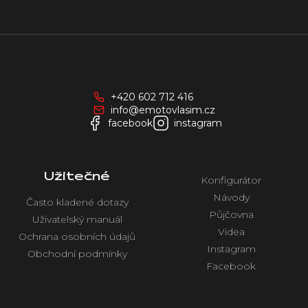
Z
á
p
a
+420 602 712 416
t
info@emotovlasim.cz
í
facebook
instagram
Užitečné
Konfigurátor
Návody
Často kladené dotazy
Půjčovna
Uživatelský manuál
Videa
Ochrana osobních údajů
Instagram
Obchodní podmínky
Facebook