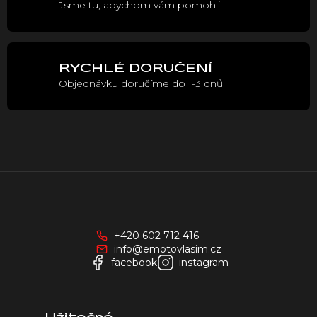
Jsme tu, abychom vám pomohli
k
y
v
ý
p
RYCHLÉ DORUČENÍ
i
Objednávku doručíme do 1-3 dnů
s
u
Z
á
p
a
+420 602 712 416
t
info@emotovlasim.cz
í
facebook
instagram