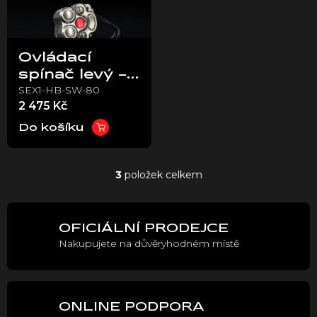
Ovládací
spínač levý -
SEX1-HB-SW-80
Stark VARG
2 475 Kč
EX
Do košíku
3
položek celkem
O
v
l
á
OFICIÁLNÍ PRODEJCE
d
Nakupujete na důvěryhodném místě
a
c
í
p
r
ONLINE PODPORA
v