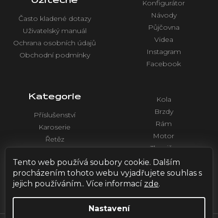
Užitečné
Konfigurátor
Návody
Často kladené dotazy
Půjčovna
Uživatelský manuál
Videa
Ochrana osobních údajů
Instagram
Obchodní podmínky
Facebook
Kategorie
Kola
Brzdy
Příslušenství
Rám
Karoserie
Motor
Řetěz
Tlumiče
Chlazení
Řídítka a ovládaní
Tento web používá soubory cookie. Dalším
Elektronika
procházením tohoto webu vyjadřujete souhlas s
jejich používáním.. Více informací
zde
.
Nastavení