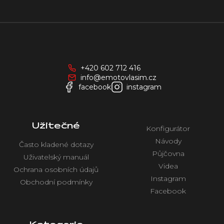
Z
á
p
a
+420 602 712 416
t
info@emotovlasim.cz
í
facebook
instagram
Užitečné
Konfigurátor
Návody
Často kladené dotazy
Půjčovna
Uživatelský manuál
Videa
Ochrana osobních údajů
Instagram
Obchodní podmínky
Facebook