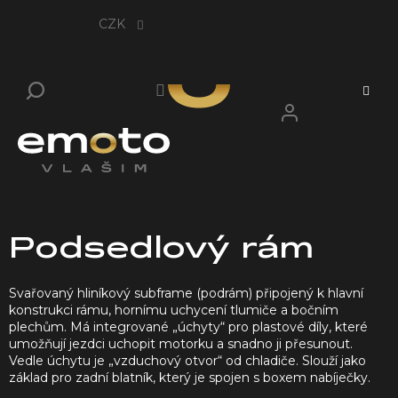
Přejít
na
CZK
obsah
Podsedlový rám
Svařovaný hliníkový subframe (podrám) připojený k hlavní
konstrukci rámu, hornímu uchycení tlumiče a bočním
plechům. Má integrované „úchyty“ pro plastové díly, které
umožňují jezdci uchopit motorku a snadno ji přesunout.
Vedle úchytu je „vzduchový otvor“ od chladiče. Slouží jako
základ pro zadní blatník, který je spojen s boxem nabíječky.