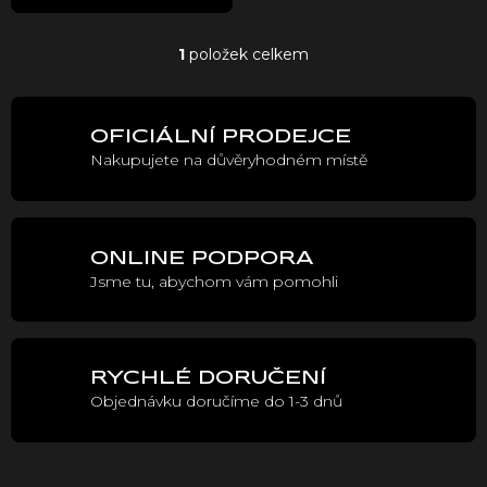
t
ů
1
položek celkem
O
v
l
á
OFICIÁLNÍ PRODEJCE
d
Nakupujete na důvěryhodném místě
a
c
í
p
r
ONLINE PODPORA
v
Jsme tu, abychom vám pomohli
k
y
v
ý
p
RYCHLÉ DORUČENÍ
i
Objednávku doručíme do 1-3 dnů
s
u