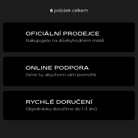
6
položek celkem
O
v
l
á
OFICIÁLNÍ PRODEJCE
d
Nakupujete na důvěryhodném místě
a
c
í
p
r
ONLINE PODPORA
v
Jsme tu, abychom vám pomohli
k
y
v
ý
p
RYCHLÉ DORUČENÍ
i
Objednávku doručíme do 1-3 dnů
s
u