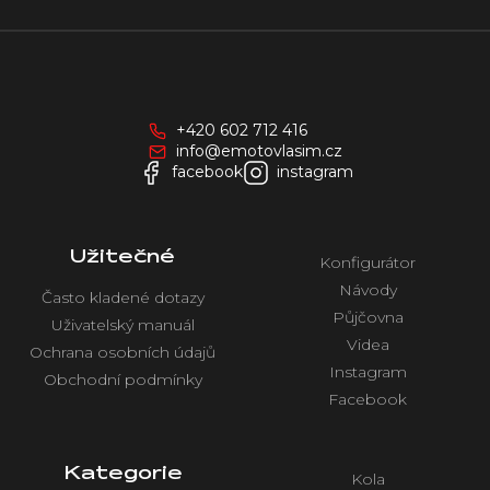
Z
á
p
a
+420 602 712 416
t
info@emotovlasim.cz
í
facebook
instagram
Užitečné
Konfigurátor
Návody
Často kladené dotazy
Půjčovna
Uživatelský manuál
Videa
Ochrana osobních údajů
Instagram
Obchodní podmínky
Facebook
Kategorie
Kola