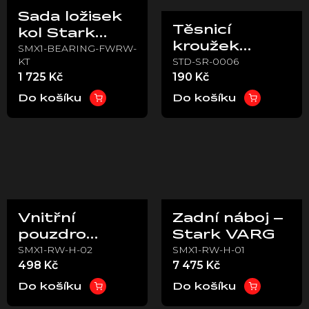
Sada ložisek
Těsnicí
kol Stark
kroužek
SMX1-BEARING-FWRW-
VARG (přední
KT
STD-SR-0006
ložiska –
+ zadní kolo)
1 725 Kč
190 Kč
Stark VARG
Do košíku
Do košíku
Vnitřní
Zadní náboj –
pouzdro
Stark VARG
SMX1-RW-H-02
SMX1-RW-H-01
zadního
498 Kč
7 475 Kč
náboje –
Stark VARG
Do košíku
Do košíku