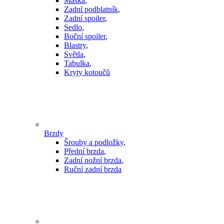
Maska
,
Zadní podblatník
,
Zadní spoiler
,
Sedlo
,
Boční spoiler
,
Blastry
,
Světla
,
Tabulka
,
Kryty kotoučů
Brzdy
Šrouby a podložky
,
Přední brzda
,
Zadní nožní brzda
,
Ruční zadní brzda