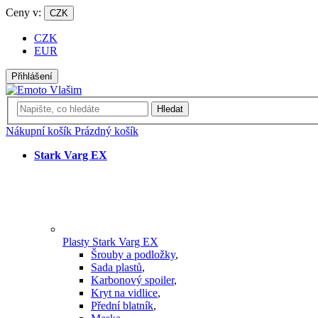
Ceny v:
CZK
CZK
EUR
Přihlášení
Hledat
Nákupní košík
Prázdný košík
Stark Varg EX
Plasty Stark Varg EX
Šrouby a podložky
,
Sada plastů
,
Karbonový spoiler
,
Kryt na vidlice
,
Přední blatník
,