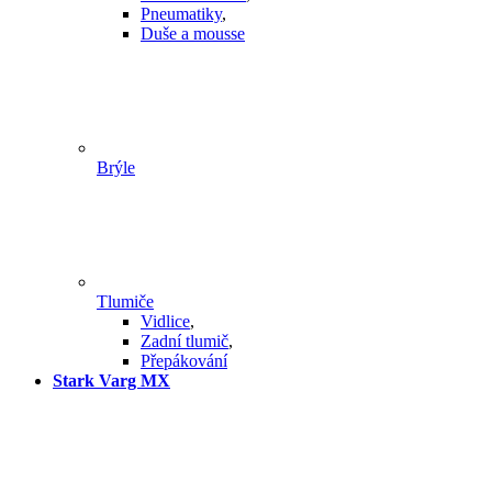
Pneumatiky
,
Duše a mousse
Brýle
Tlumiče
Vidlice
,
Zadní tlumič
,
Přepákování
Stark Varg MX