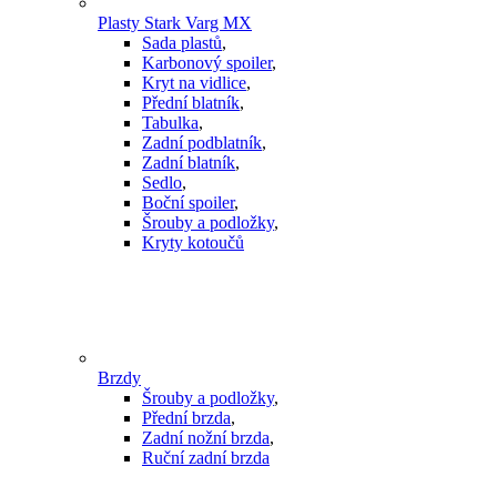
Plasty Stark Varg MX
Sada plastů
,
Karbonový spoiler
,
Kryt na vidlice
,
Přední blatník
,
Tabulka
,
Zadní podblatník
,
Zadní blatník
,
Sedlo
,
Boční spoiler
,
Šrouby a podložky
,
Kryty kotoučů
Brzdy
Šrouby a podložky
,
Přední brzda
,
Zadní nožní brzda
,
Ruční zadní brzda