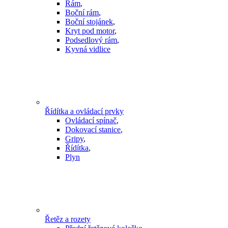
Rám
,
Boční rám
,
Boční stojánek
,
Kryt pod motor
,
Podsedlový rám
,
Kyvná vidlice
Řídítka a ovládací prvky
Ovládací spínač
,
Dokovací stanice
,
Gripy
,
Řídítka
,
Plyn
Řetěz a rozety