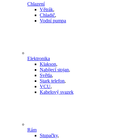
Chlazení
Větrák
,
Chladič
,
Vodní pumpa
Elektronika
Klakson
,
Nabíjecí stojan
,
Světla
,
Stark telefon
,
VCU
,
Kabelový svazek
Rám
Stupačky
,