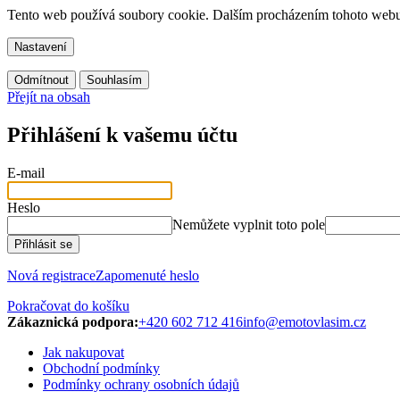
Tento web používá soubory cookie. Dalším procházením tohoto webu v
Nastavení
Odmítnout
Souhlasím
Přejít na obsah
Přihlášení k vašemu účtu
E-mail
Heslo
Nemůžete vyplnit toto pole
Přihlásit se
Nová registrace
Zapomenuté heslo
Pokračovat do košíku
Zákaznická podpora:
+420 602 712 416
info@emotovlasim.cz
Jak nakupovat
Obchodní podmínky
Podmínky ochrany osobních údajů