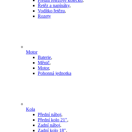
Přední řetězové kolečko
,
Řetěz a napínáky
,
Vodítko řetězu
,
Rozety
Motor
Baterie
,
Měnič
,
Motor
,
Pohonná jednotka
Kola
Přední náboj
,
Přední kolo 21"
,
Zadní náboj
,
Zadní kolo 18"
,