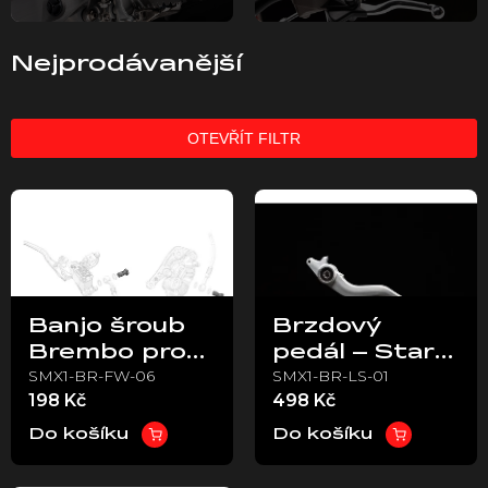
Nejprodávanější
OTEVŘÍT FILTR
V
ý
p
i
s
p
Banjo šroub
Brzdový
r
Brembo pro
pedál – Stark
o
SMX1-BR-FW-06
SMX1-BR-LS-01
brzdový
VARG
d
198 Kč
498 Kč
u
systém
k
Do košíku
Do košíku
t
ů