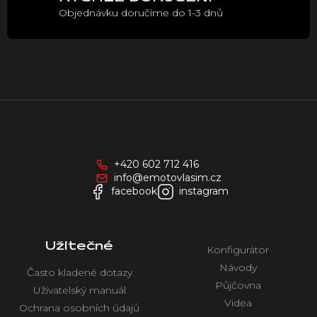
Objednávku doručíme do 1-3 dnů
Z
á
p
a
+420 602 712 416
t
info@emotovlasim.cz
í
facebook
instagram
Užitečné
Konfigurátor
Návody
Často kladené dotazy
Půjčovna
Uživatelský manuál
Videa
Ochrana osobních údajů