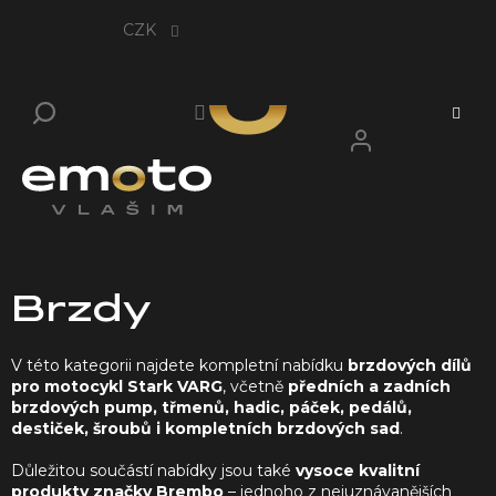
Přejít
na
CZK
obsah
Brzdy
V této kategorii najdete kompletní nabídku
brzdových dílů
pro motocykl Stark VARG
, včetně
předních a zadních
brzdových pump, třmenů, hadic, páček, pedálů,
destiček, šroubů i kompletních brzdových sad
.
Důležitou součástí nabídky jsou také
vysoce kvalitní
produkty značky Brembo
– jednoho z nejuznávanějších