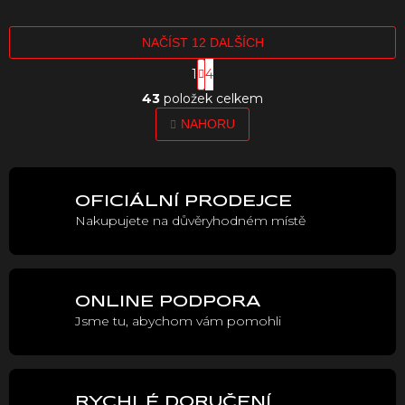
EX
NAČÍST 12 DALŠÍCH
S
1
4
t
O
r
43
položek celkem
v
á
l
NAHORU
n
á
k
o
d
v
a
á
c
OFICIÁLNÍ PRODEJCE
n
í
í
Nakupujete na důvěryhodném místě
p
r
v
k
y
ONLINE PODPORA
v
Jsme tu, abychom vám pomohli
ý
p
i
s
u
RYCHLÉ DORUČENÍ