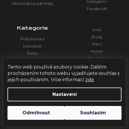
Instagram
Obchodní podmínky
Facebook
Kategorie
Kola
Brzdy
Příslušenství
Rám
Karoserie
Motor
Řetěz
Tlumiče
Chlazení
Řídítka a ovládaní
Tento web používá soubory cookie. Dalším
Elektronika
procházením tohoto webu vyjadřujete souhlas s
jejich používáním.. Více informací
zde
.
Nastavení
Vytvořil Shoptet
| Design by
HOX.red
Odmítnout
Souhlasím
Copyright 2026
Emoto Vlašim
. Všechna práva vyhrazena.