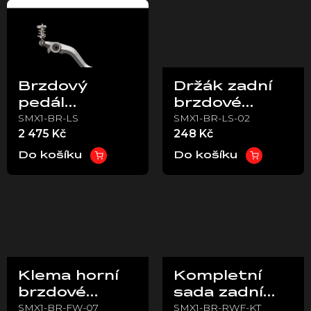
Brzdový
Držák zadní
pedál
brzdové
SMX1-BR-LS
SMX1-BR-LS-02
kompletní –
pumpy –
2 475 Kč
248 Kč
Stark VARG
Stark VARG
Do košíku
Do košíku
Klema horní
Kompletní
brzdové
sada zadní
SMX1-BR-FW-07
SMX1-BR-RWF-KT
pumpy –
nožní brzdy