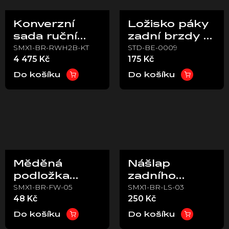
Konverzní
Ložisko páky
sada ruční
zadní brzdy –
SMX1-BR-RWH2B-KT
STD-BE-0009
brzdy z
Stark VARG
4 475 Kč
175 Kč
Formula na
Brembo
Do košíku
Do košíku
Měděná
Nášlap
podložka
zadního
SMX1-BR-FW-05
SMX1-BR-LS-03
brzdové
brzdového
48 Kč
250 Kč
hadice
pedálu –
(Brembo) –
Stark VARG
Do košíku
Do košíku
Stark Varg