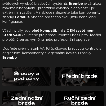
světových výrobců brzdových systémů.
Brembo
je zárukou
maximálního výkonu, precizního ovládání a odolnosti i při
extrémním zatížení. V nabídce naleznete také komponenty
značky
Formula
, vhodné pro technickou jízdu nebo lehčí
konfigurace.
Všechny díly jsou
plně kompatibilní s OEM systémem
Stark VARG
a určené pro přímou montáž bez úprav. Ideální
pro běžný servis, výměnu nebo profesionální upgrade.
Dopřejte svému Stark VARG špičkovou brzdovou kontrolu s
originálními komponenty a legendární kvalitou značky
Brembo
.
Šrouby a
Přední brzda
podložky
Zadní nožní
Ruční zadní
brzda
brzda