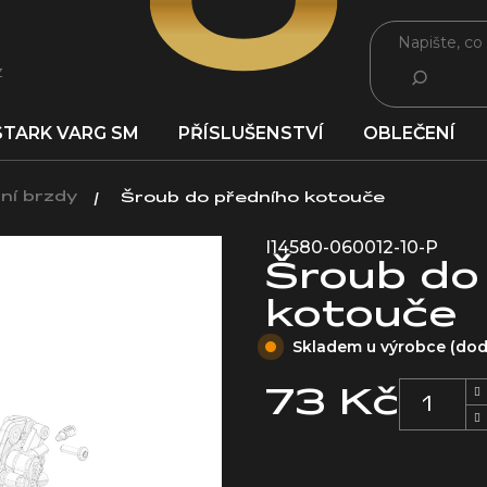
z
HLEDAT
STARK VARG SM
PŘÍSLUŠENSTVÍ
OBLEČENÍ
ní brzdy
Šroub do předního kotouče
I14580-060012-10-P
Šroub do
kotouče
Skladem u výrobce (dodá
73 Kč
Měrná