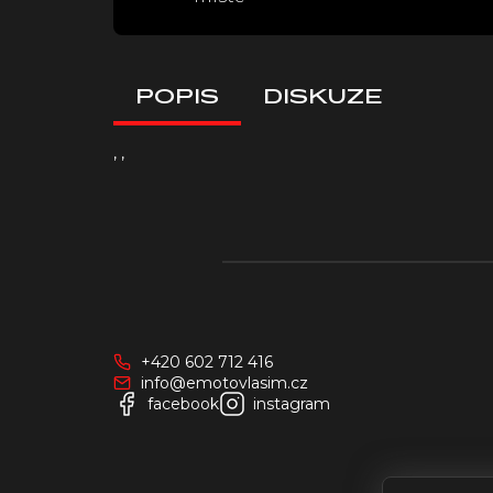
POPIS
DISKUZE
, ,
Z
á
p
a
+420 602 712 416
t
info@emotovlasim.cz
í
facebook
instagram