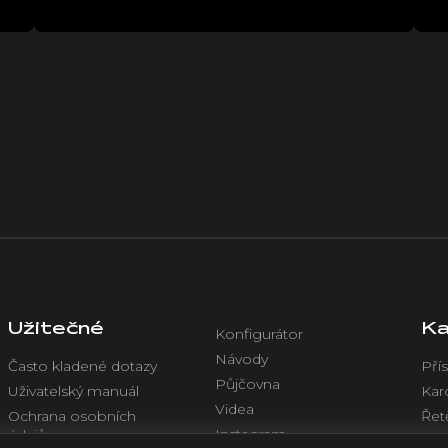
Užitečné
Ka
Konfigurátor
Návody
Často kladené dotazy
Přís
Půjčovna
Uživatelský manuál
Kar
Videa
Ochrana osobních
Řet
Instagram
údajů
Chl