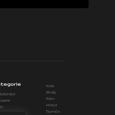
tegorie
Kola
Brzdy
lušenství
Rám
oserie
Motor
ěz
Tlumiče
azení