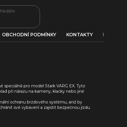
OBCHODNÍ PODMÍNKY
KONTAKTY
PORADNA
né speciálně pro model Stark VARG EX. Tyto
klad při nárazu na kameny, klacky nebo jiné
timální ochranu brzdového systému, aniž by
ránit své vybavení a zajistit bezpečnou jízdu.