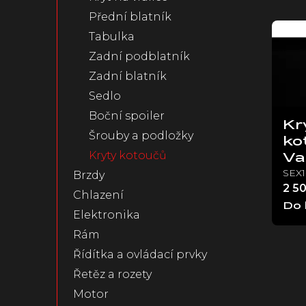
n
Přední blatník
V
e
ý
Tabulka
l
p
Zadní podblatník
i
Zadní blatník
s
p
Sedlo
r
Boční spoiler
o
Kr
Šrouby a podložky
d
ko
u
Kryty kotoučů
Va
k
SEX1
Brzdy
t
2 5
Chlazení
ů
Do 
Elektronika
Rám
Řídítka a ovládací prvky
Řetěz a rozety
Motor