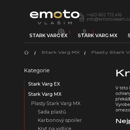
Přejít
na
obsah
+420 602 712 416
info@emotovlasim.c
STARK VARG EX
STARK VARG MX
Domů
Stark Varg MX
Plasty Stark 
P
Kategorie
Přeskočit
o
Kr
kategorie
s
Stark Varg EX
t
V této
r
ochrany
Stark Varg MX
a
překáž
Plasty Stark Varg MX
n
Vyroben
omezova
n
Sada plastů
í
Karbonový spoiler
Nej
p
Kryt na vidlice
a