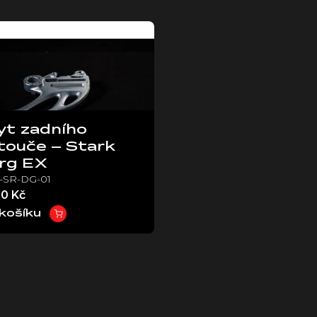
yt zadního
touče – Stark
rg EX
-SR-DG-01
00 Kč
košíku
O
v
l
á
d