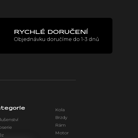
RYCHLÉ DORUČENÍ
Objednávku doručíme do 1-3 dnů
tegorie
Kola
Brzdy
lušenství
Rám
oserie
Motor
ěz