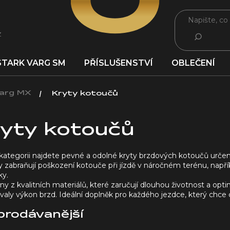
z
HLEDAT
STARK VARG SM
PŘÍSLUŠENSTVÍ
OBLEČENÍ
Varg MX
Kryty kotoučů
yty kotoučů
 kategorii najdete pevné a odolné kryty brzdových kotoučů urče
 zabraňují poškození kotouče při jízdě v náročném terénu, napří
ky.
y z kvalitních materiálů, které zaručují dlouhou životnost a op
ly výkon brzd. Ideální doplněk pro každého jezdce, který chce ch
prodávanější