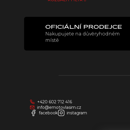
OFICIÁLNÍ PRODEJCE
Nakupujete na důvěryhodném
místě
Z
á
p
a
+420 602 712 416
t
info@emotovlasim.cz
í
facebook
instagram