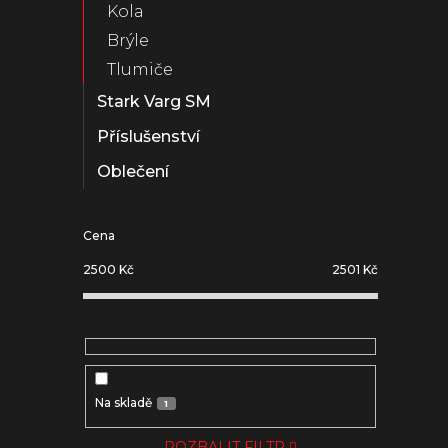
Kola
Brýle
Tlumiče
Stark Varg SM
Příslušenství
Oblečení
Cena
2500
Kč
2501
Kč
Na skladě
1
ROZBALIT FILTR