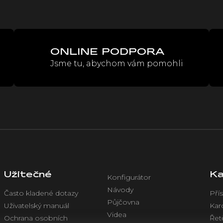
ONLINE PODPORA
Jsme tu, abychom vám pomohli
Užitečné
Ka
Konfigurátor
Návody
Často kladené dotazy
Přís
Půjčovna
Uživatelský manuál
Kar
Videa
Ochrana osobních
Řet