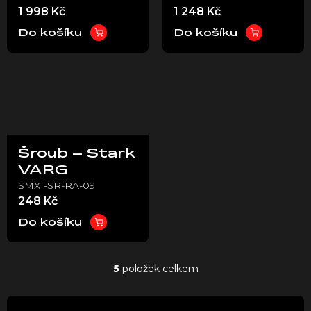
1 998 Kč
1 248 Kč
vedením -
Stark VARG
Do košíku
Do košíku
EX
Šroub – Stark
VARG
SMX1-SR-RA-09
248 Kč
Do košíku
5
položek celkem
O
v
l