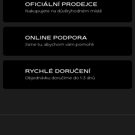
á
OFICIÁLNÍ PRODEJCE
d
Nakupujete na důvěryhodném místě
a
c
í
p
r
ONLINE PODPORA
v
Jsme tu, abychom vám pomohli
k
y
v
ý
p
RYCHLÉ DORUČENÍ
i
Objednávku doručíme do 1-3 dnů
s
u
Z
á
p