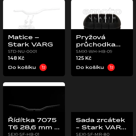
ý
p
i
s
p
Matice –
Pryžová
r
Stark VARG
průchodka
o
STD-NU-0001
SMX1-WH-HB-09
řídítek Stark
d
148 Kč
125 Kč
u
VARG
k
Do košíku
Do košíku
t
ů
Řídítka 7075
Sada zrcátek
T6 28,6 mm s
- Stark VARG
SEX1-SF-HB-01
SEX1-SF-MR-80
vnitřním
EX