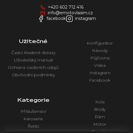
a
+420 602 712 416
t
info@emotovlasim.cz
í
facebook
instagram
Užitečné
Konfigurátor
Návody
Často kladené dotazy
Půjčovna
Uživatelský manuál
Videa
Ochrana osobních údajů
Instagram
Obchodní podmínky
Facebook
Kategorie
Kola
Brzdy
Příslušenství
Rám
Karoserie
Motor
Řetěz
Tlumiče