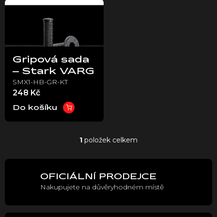
ý
p
i
s
p
Gripová sada
r
– Stark VARG
o
SMX1-HB-GR-KT
d
248 Kč
u
k
Do košíku
t
ů
1
položek celkem
O
v
l
á
OFICIÁLNÍ PRODEJCE
d
Nakupujete na důvěryhodném místě
a
c
í