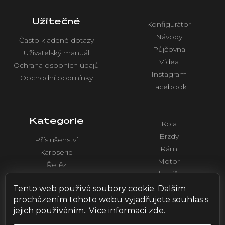
Užitečné
Konfigurátor
Návody
Často kladené dotazy
Půjčovna
Uživatelský manuál
Videa
Ochrana osobních údajů
Instagram
Obchodní podmínky
Facebook
Kategorie
Kola
Brzdy
Příslušenství
Rám
Karoserie
Motor
Řetěz
Tlumiče
Chlazení
Řídítka a ovládaní
Tento web používá soubory cookie. Dalším
Elektronika
procházením tohoto webu vyjadřujete souhlas s
jejich používáním.. Více informací
zde
.