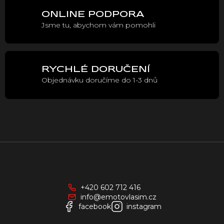
p
r
ONLINE PODPORA
v
Jsme tu, abychom vám pomohli
k
y
v
ý
p
RYCHLÉ DORUČENÍ
i
Objednávku doručíme do 1-3 dnů
s
u
Z
á
p
a
+420 602 712 416
t
info@emotovlasim.cz
í
facebook
instagram