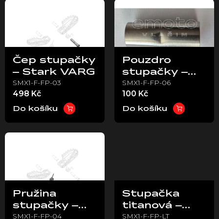
ý
p
i
s
p
Čep stupačky
Pouzdro
r
– Stark VARG
stupačky –
o
SMX1-F-FP-03
SMX1-F-FP-06
Stark VARG
d
498 Kč
100 Kč
u
k
Do košíku
Do košíku
t
ů
Pružina
Stupačka
stupačky –
titanová –
SMX1-F-FP-04
SMX1-F-FP-LT
levá – Stark
levá – Stark