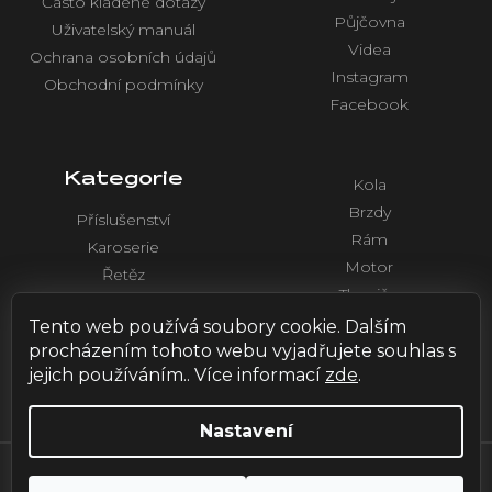
Často kladené dotazy
Půjčovna
Uživatelský manuál
Videa
Ochrana osobních údajů
Instagram
Obchodní podmínky
Facebook
Kategorie
Kola
Brzdy
Příslušenství
Rám
Karoserie
Motor
Řetěz
Tlumiče
Chlazení
Řídítka a ovládaní
Tento web používá soubory cookie. Dalším
Elektronika
procházením tohoto webu vyjadřujete souhlas s
jejich používáním.. Více informací
zde
.
Nastavení
Vytvořil Shoptet
| Design by
HOX.red