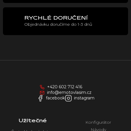
v
ý
p
RYCHLÉ DORUČENÍ
i
Objednávku doručíme do 1-3 dnů
s
u
Z
á
p
a
+420 602 712 416
t
info@emotovlasim.cz
í
facebook
instagram
Užitečné
Konfigurátor
Návody