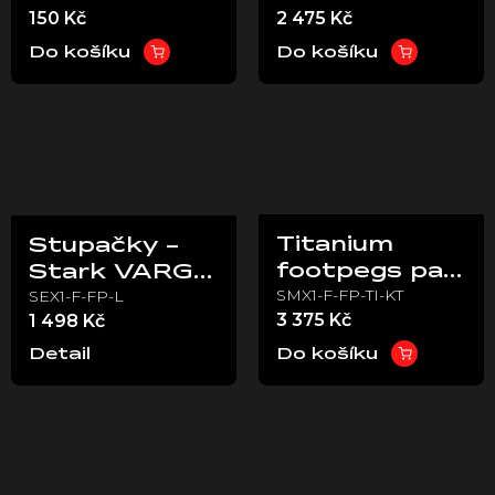
150 Kč
2 475 Kč
VARG
VARG
Do košíku
Do košíku
Titanium
Stupačky -
footpegs pair
Stark VARG
SMX1-F-FP-TI-KT
SEX1-F-FP-L
(For off-road
EX
3 375 Kč
1 498 Kč
use only)
Detail
Do košíku