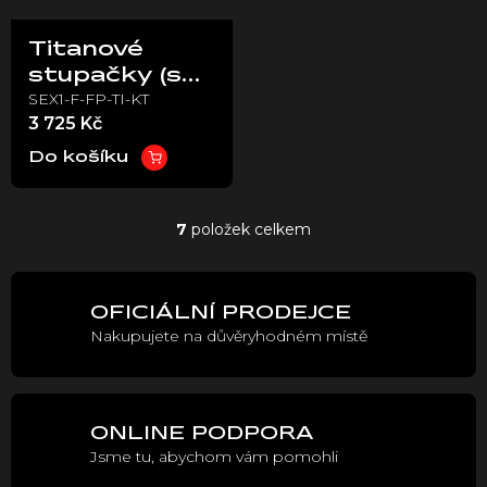
Titanové
stupačky (set
SEX1-F-FP-TI-KT
levé a pravé) -
3 725 Kč
Stark VARG
EX
Do košíku
7
položek celkem
O
v
l
á
OFICIÁLNÍ PRODEJCE
d
Nakupujete na důvěryhodném místě
a
c
í
p
r
ONLINE PODPORA
v
Jsme tu, abychom vám pomohli
k
y