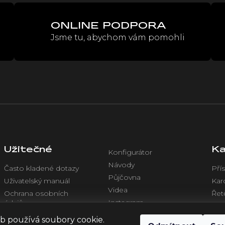
a
v
c
á
í
n
ONLINE PODPORA
p
í
Jsme tu, abychom vám pomohli
r
v
k
y
v
ý
p
i
s
u
Užitečné
Ka
Konfigurátor
Návody
Často kladené dotazy
Přís
Půjčovna
Uživatelský manuál
Kar
Videa
Ochrana osobních
Řet
Instagram
údajů
Chl
Facebook
Obchodní podmínky
Ele
b používá soubory cookie.