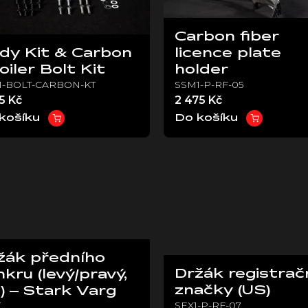
Carbon fiber
dy Kit & Carbon
licence plate
oiler Bolt Kit
holder
1-BOLT-CARBON-KT
SSM1-P-RF-05
5 Kč
2 475 Kč
košíku
Do košíku
žák předního
Držák registrač
nkru (levý/pravý,
značky (US)
) – Stark Varg
SEX1-P-RF-07
X