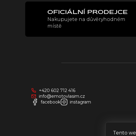
OFICIÁLNÍ PRODEJCE
Nakupujete na důvěryhodném
místě
Z
á
p
a
+420 602 712 416
t
info@emotovlasim.cz
í
facebook
instagram
Tento we