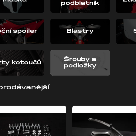
Maska
Zad
podblatník
ční spoiler
Blastry
Šrouby a
yty kotoučů
podložky
prodávanější