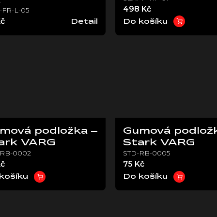
498 Kč
-FR-L-05
Kč
Detail
Do košíku
mová podložka –
Gumová podložk
ark VARG
Stark VARG
-RB-0002
STD-RB-0005
Kč
75 Kč
košíku
Do košíku