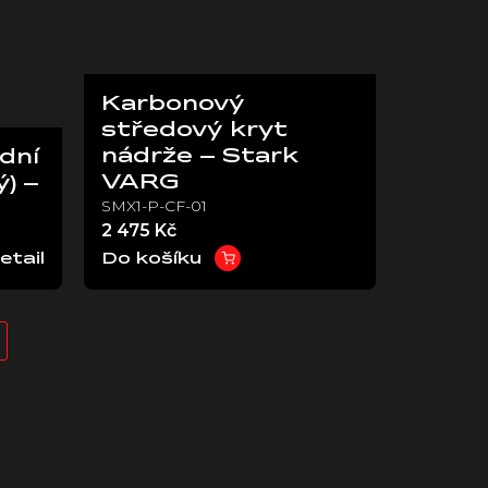
Karbonový
středový kryt
nádrže – Stark
dní
VARG
ý) –
SMX1-P-CF-01
2 475 Kč
etail
Do košíku