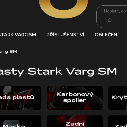
z
HLEDAT
STARK VARG SM
PŘÍSLUŠENSTVÍ
OBLEČENÍ
Varg SM
asty Stark Varg SM
Karbonový
ada plastů
Kryt
spoiler
Zadní