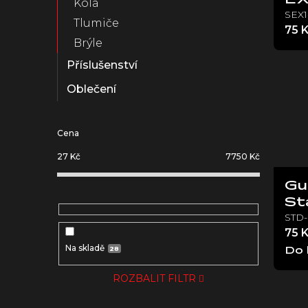
Kola
SEX1
Tlumiče
75 
Brýle
Příslušenství
Oblečení
Cena
27
Kč
7750
Kč
Gu
St
STD
75 
Na skladě
28
Do 
ROZBALIT FILTR