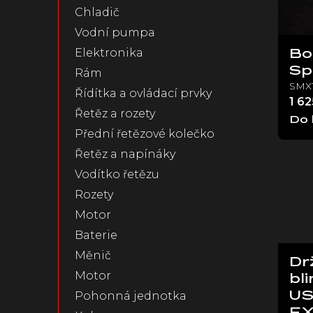
p
Chladič
r
Vodní pumpa
o
d
Elektronika
Bo
u
Sp
Rám
k
SMX
Řídítka a ovládací prvky
t
1 62
Řetěz a rozety
ů
Do 
Přední řetězové kolečko
Řetěz a napínáky
Vodítko řetězu
Rozety
Motor
Baterie
Měnič
Dr
Motor
bli
Pohonná jednotka
US
E