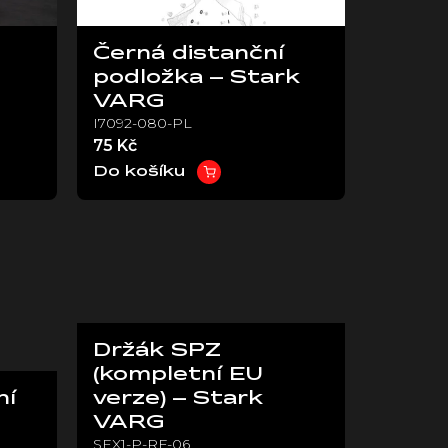
Černá distanční
podložka – Stark
VARG
I7092-080-PL
75 Kč
Do košíku
Držák SPZ
(kompletní EU
ní
verze) – Stark
VARG
SEX1-P-RF-06