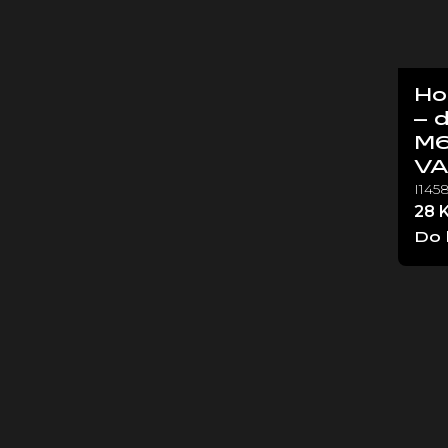
Ho
– 
M6
V
I145
28 
Do 