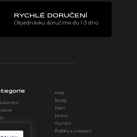
RYCHLÉ DORUČENÍ
Objednávku doručíme do 1-3 dnů
tegorie
Kola
Brzdy
lušenství
Rám
oserie
Motor
ěz
Tlumiče
azení
Řídítka a ovládaní
ktronika