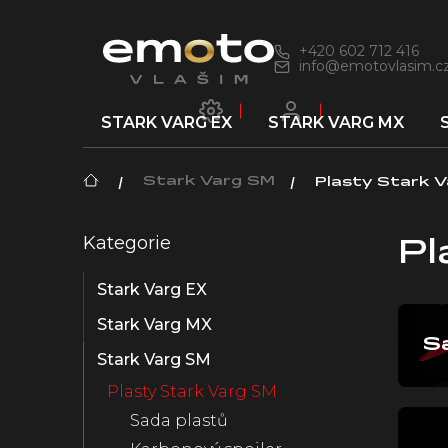
Přejít
na
obsah
+420 602 712 416
info@emotovlasim.c
STARK VARG EX
STARK VARG MX
Domů
Stark Varg SM
Plasty Stark 
P
Kategorie
Přeskočit
o
Pl
kategorie
s
Stark Varg EX
t
r
Stark Varg MX
a
S
n
Stark Varg SM
n
Plasty Stark Varg SM
í
Sada plastů
p
a