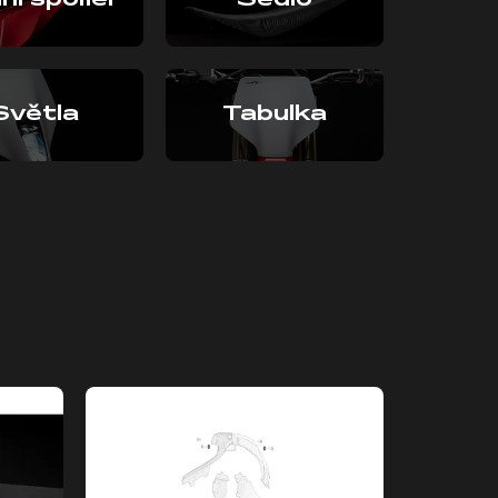
ní spoiler
Sedlo
Světla
Tabulka