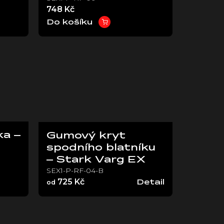
748 Kč
Do košíku
a –
Gumový kryt
spodního blatníku
– Stark Varg EX
SEX1-P-RF-04-B
725 Kč
od
Detail