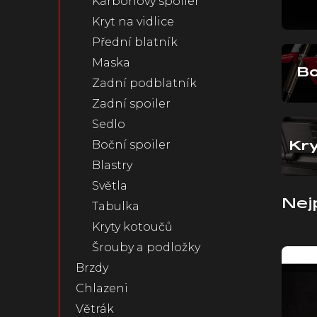
Karbonový spoiler
n
Kryt na vidlice
e
Přední blatník
l
Maska
Bo
Zadní podblatník
Zadní spoiler
Sedlo
Boční spoiler
Kr
Blastry
Světla
Nej
Tabulka
Kryty kotoučů
V
Šrouby a podložky
ý
Brzdy
p
Chlazeni
i
s
Větrák