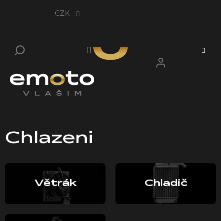
Přejít
na
CZK
obsah
Chlazeni
Větrák
Chladič