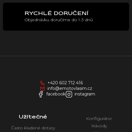
i
s
u
RYCHLÉ DORUČENÍ
Objednávku doručíme do 1-3 dnů
Z
á
p
a
+420 602 712 416
t
info@emotovlasim.cz
í
facebook
instagram
Užitečné
Konfigurátor
Návody
Často kladené dotazy