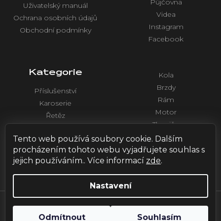
Půjčovna
Uživatelský manuál
Videa
Ochrana osobních údajů
Instagram
Obchodní podmínky
Facebook
Kategorie
Kola
Brzdy
Příslušenství
Rám
Karoserie
Motor
Řetěz
Tlumiče
Chlazení
Řídítka a ovládaní
Tento web používá soubory cookie. Dalším
Elektronika
procházením tohoto webu vyjadřujete souhlas s
jejich používáním.. Více informací
zde
.
Nastavení
Vytvořil Shoptet
| Design by
HOX.red
Odmítnout
Souhlasím