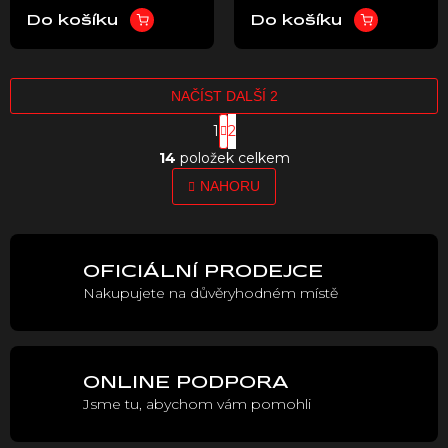
sestava)
Do košíku
Do košíku
NAČÍST DALŠÍ 2
S
1
2
t
O
r
14
položek celkem
v
á
l
NAHORU
n
á
k
o
d
v
a
á
c
OFICIÁLNÍ PRODEJCE
n
í
í
Nakupujete na důvěryhodném místě
p
r
v
k
y
ONLINE PODPORA
v
Jsme tu, abychom vám pomohli
ý
p