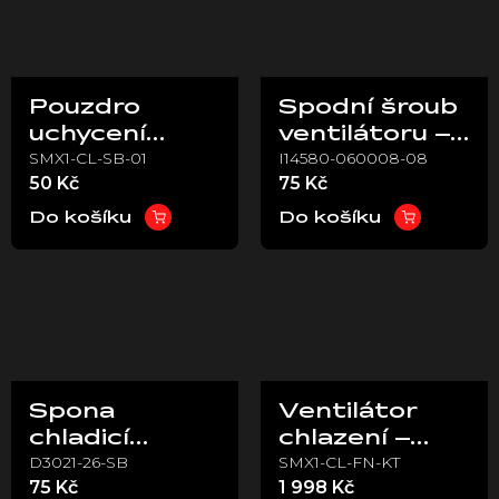
Pouzdro
Spodní šroub
uchycení
ventilátoru –
SMX1-CL-SB-01
I14580-060008-08
radiátoru (1
Stark VARG
50 Kč
75 Kč
ks) - Stark
VARG
Do košíku
Do košíku
Spona
Ventilátor
chladicí
chlazení –
D3021-26-SB
SMX1-CL-FN-KT
hadice –
Stark VARG
75 Kč
1 998 Kč
Stark VARG
(kompletní