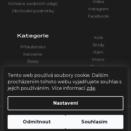
Videa
Ochrana osobních údajů
Instagram
Obchodní podmínky
Facebook
Kategorie
Kola
Brzdy
Příslušenství
Rám
Karoserie
Motor
Řetěz
Tlumiče
Chlazení
Řídítka a ovládaní
Tento web používá soubory cookie. Dalším
Elektronika
procházením tohoto webu vyjadřujete souhlas s
jejich používáním.. Více informací
zde
.
Nastavení
Vytvořil Shoptet
| Design by
HOX.red
Odmítnout
Souhlasím