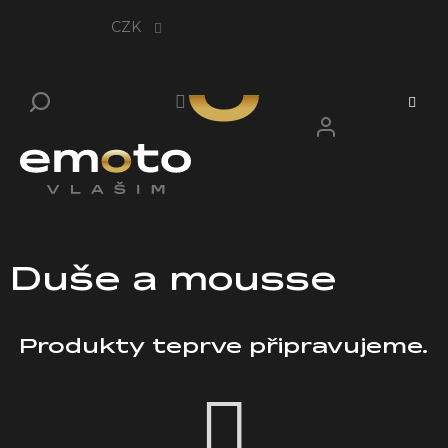
Přejít
na
CZK
obsah
Duše a mousse
Produkty teprve připravujeme.