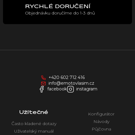
RYCHLÉ DORUČENÍ
Objednávku doručíme do 1-3 dnů
Z
á
p
a
+420 602 712 416
t
info@emotovlasim.cz
í
facebook
instagram
Užitečné
Konfigurátor
Návody
Často kladené dotazy
Půjčovna
Uživatelský manuál