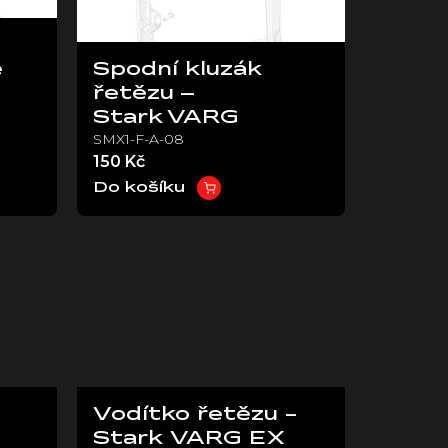
é
Spodní kluzák
řetězu –
Stark VARG
SMX1-F-A-08
150 Kč
Do košíku
Vodítko řetězu -
Stark VARG EX