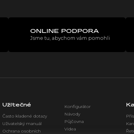
s
u
ONLINE PODPORA
Jsme tu, abychom vám pomohli
Užitečné
Ka
Konfigurátor
Návody
Často kladené dotazy
Přís
Půjčovna
Uživatelský manuál
Kar
Videa
Ochrana osobních
Řet