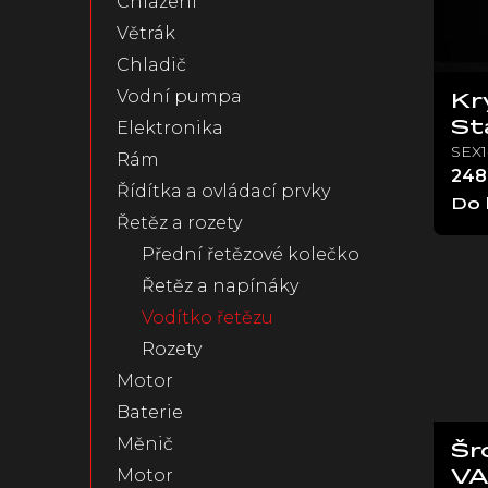
Chlazeni
s
n
p
Větrák
e
r
Chladič
l
o
Vodní pumpa
d
Kr
u
Elektronika
St
k
SEX1
Rám
t
248
Řídítka a ovládací prvky
ů
Do 
Řetěz a rozety
Přední řetězové kolečko
Řetěz a napínáky
Vodítko řetězu
Rozety
Motor
Baterie
Měnič
Šr
Motor
V