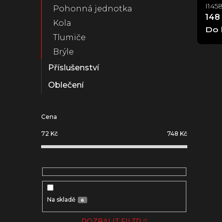
I145
Pohonná jednotka
148
Kola
Do 
Tlumiče
Brýle
Příslušenství
Oblečení
Cena
72
Kč
748
Kč
Na skladě
6
ROZBALIT FILTR