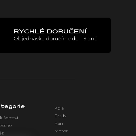
RYCHLÉ DORUČENÍ
Objednávku doručíme do 1-3 dnů
tegorie
Kola
Brzdy
lušenství
Rám
oserie
Motor
ěz