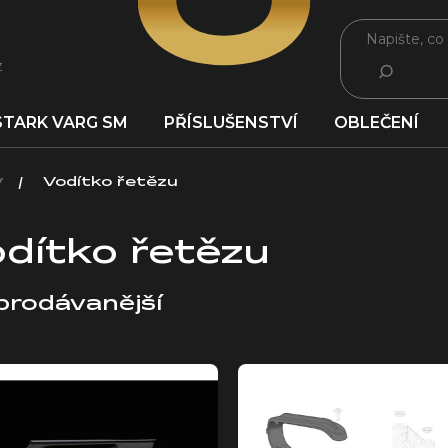
z
HLEDAT
STARK VARG SM
PŘÍSLUŠENSTVÍ
OBLEČENÍ
y
Vodítko řetězu
dítko řetězu
prodávanější