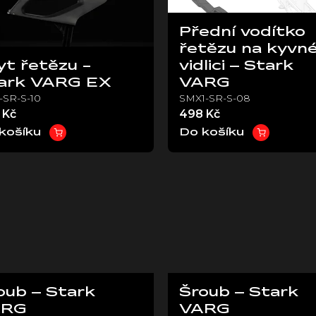
Přední vodítko
řetězu na kyvn
yt řetězu -
vidlici – Stark
ark VARG EX
VARG
-SR-S-10
SMX1-SR-S-08
 Kč
498 Kč
košíku
Do košíku
oub – Stark
Šroub – Stark
ARG
VARG