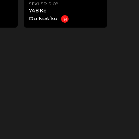
SEX1-SR-S-09
748 Kč
Do košíku