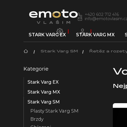
Přejít
na
obsah
+420 602 712 416
info@emotovlasim.c
STARK VARG EX
STARK VARG MX
Domů
Stark Varg SM
Řetěz a rozet
P
Kategorie
Přeskočit
o
Vo
kategorie
s
Stark Varg EX
t
Nej
r
Stark Varg MX
a
n
Stark Varg SM
V
n
ý
Plasty Stark Varg SM
í
p
Brzdy
p
i
a