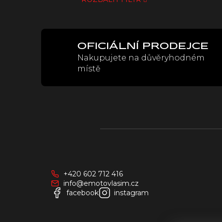
OFICIÁLNÍ PRODEJCE
Nakupujete na důvěryhodném
místě
Z
á
p
a
+420 602 712 416
t
info@emotovlasim.cz
í
facebook
instagram