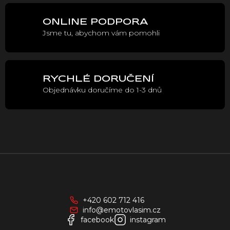
p
r
ONLINE PODPORA
v
Jsme tu, abychom vám pomohli
k
y
v
ý
p
RYCHLÉ DORUČENÍ
i
Objednávku doručíme do 1-3 dnů
s
u
Z
á
p
a
+420 602 712 416
t
info@emotovlasim.cz
í
facebook
instagram