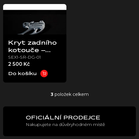
ů
Kryt zadního
kotouče –
SEX1-SR-DG-01
Stark Varg
2 500 Kč
EX
Do košíku
3
položek celkem
O
v
l
á
OFICIÁLNÍ PRODEJCE
d
Nakupujete na důvěryhodném místě
a
c
í