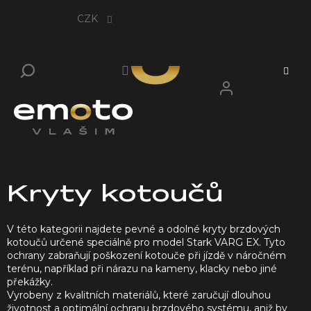
Přejít
na
CZK
obsah
Kryty kotoučů
V této kategorii najdete pevné a odolné kryty brzdových
kotoučů určené speciálně pro model Stark VARG EX. Tyto
ochrany zabraňují poškození kotouče při jízdě v náročném
terénu, například při nárazu na kameny, klacky nebo jiné
překážky.
Vyrobeny z kvalitních materiálů, které zaručují dlouhou
životnost a optimální ochranu brzdového systému, aniž by