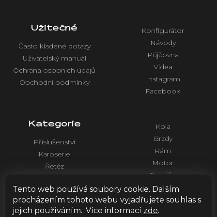
Užitečné
Konfigurátor
Návody
Často kladené dotazy
Půjčovna
Uživatelský manuál
Videa
Ochrana osobních údajů
Instagram
Obchodní podmínky
Facebook
Kategorie
Kola
Brzdy
Příslušenství
Rám
Karoserie
Motor
Řetěz
Tlumiče
Chlazení
Řídítka a ovládaní
Tento web používá soubory cookie. Dalším
Elektronika
procházením tohoto webu vyjadřujete souhlas s
jejich používáním.. Více informací
zde
.