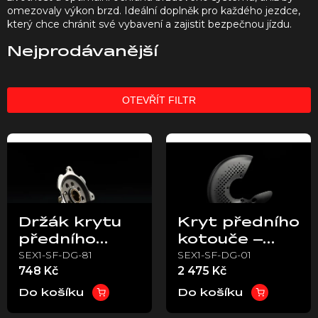
omezovaly výkon brzd. Ideální doplněk pro každého jezdce,
který chce chránit své vybavení a zajistit bezpečnou jízdu.
Nejprodávanější
OTEVŘÍT FILTR
V
ý
p
i
s
p
Držák krytu
Kryt předního
r
předního
kotouče –
o
SEX1-SF-DG-81
SEX1-SF-DG-01
kotouče –
Stark Varg
d
748 Kč
2 475 Kč
u
Stark Varg
EX
k
EX
Do košíku
Do košíku
t