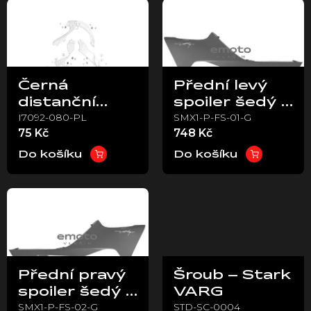
ý
p
i
s
p
Černá
Přední levý
r
distanční
spoiler šedý –
o
I7092-080-PL
SMX1-P-FS-01-G
podložka –
Stark VARG
d
75 Kč
748 Kč
u
Stark VARG
k
Do košíku
Do košíku
t
ů
Přední pravý
Šroub – Stark
spoiler šedý –
VARG
SMX1-P-FS-02-G
STD-SC-0004
Stark VARG