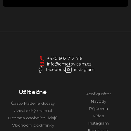
u
Z
á
p
a
+420 602 712 416
t
info@emotovlasim.cz
í
facebook
instagram
Užitečné
Konfigurátor
Návody
Často kladené dotazy
Půjčovna
Uživatelský manuál
Videa
Ochrana osobních údajů
Instagram
Obchodní podmínky
Facebook