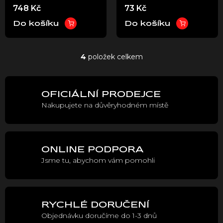
748 Kč
73 Kč
Do košíku
Do košíku
4
položek celkem
O
v
l
á
OFICIÁLNÍ PRODEJCE
d
Nakupujete na důvěryhodném místě
a
c
í
p
r
ONLINE PODPORA
v
Jsme tu, abychom vám pomohli
k
y
v
ý
p
RYCHLÉ DORUČENÍ
i
Objednávku doručíme do 1-3 dnů
s