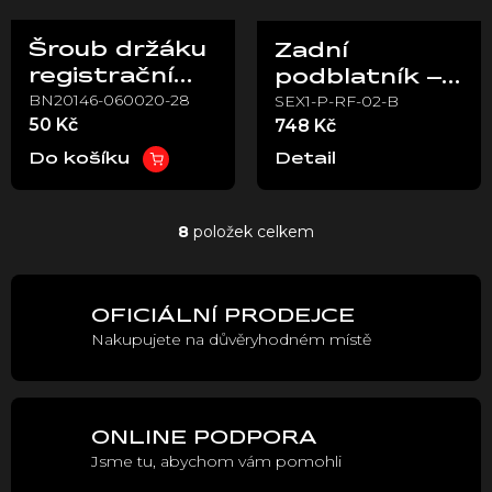
Šroub držáku
Zadní
registrační
podblatník –
BN20146-060020-28
SEX1-P-RF-02-B
značky Stark
Stark Varg
50 Kč
748 Kč
EX
Do košíku
Detail
8
položek celkem
O
v
l
á
OFICIÁLNÍ PRODEJCE
d
Nakupujete na důvěryhodném místě
a
c
í
p
r
ONLINE PODPORA
v
Jsme tu, abychom vám pomohli
k
y