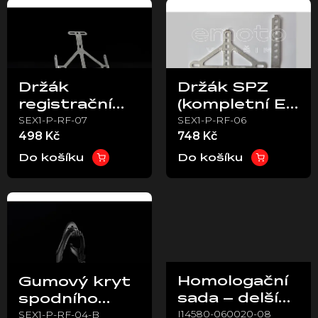
ý
p
i
s
p
Držák
Držák SPZ
r
registrační
(kompletní EU
o
SEX1-P-RF-07
SEX1-P-RF-06
značky (US)
verze) – Stark
d
498 Kč
748 Kč
u
VARG
k
Do košíku
Do košíku
t
ů
Homologační
Gumový kryt
sada – delší
spodního
I14580-060020-08
SEX1-P-RF-04-B
šroub M6x20
blatníku –