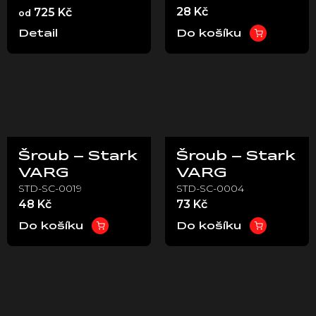
28 Kč
725 Kč
od
Stark VARG
Stark Varg
EX
Detail
Do košíku
Šroub – Stark
Šroub – Stark
VARG
VARG
STD-SC-0019
STD-SC-0004
48 Kč
73 Kč
Do košíku
Do košíku