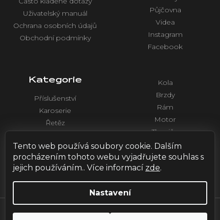
Často kladené dotazy
Půjčovna
Uživatelský manuál
Videa
Ochrana osobních údajů
Instagram
Obchodní podmínky
Facebook
Kategorie
Kola
Brzdy
Příslušenství
Rám
Karoserie
Motor
Řetěz
Tlumiče
Chlazení
Řídítka a ovládaní
Tento web používá soubory cookie. Dalším
Elektronika
procházením tohoto webu vyjadřujete souhlas s
jejich používáním.. Více informací
zde
.
Nastavení
Vytvořil Shoptet
| Design by
HOX.red