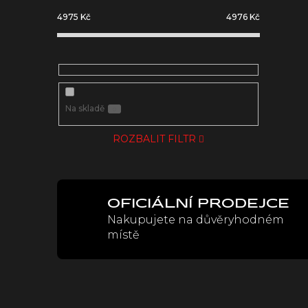
4975
Kč
4976
Kč
Na skladě
0
ROZBALIT FILTR
OFICIÁLNÍ PRODEJCE
Nakupujete na důvěryhodném
místě