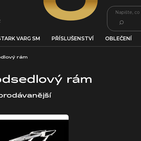
z
HLEDAT
STARK VARG SM
PŘÍSLUŠENSTVÍ
OBLEČENÍ
dlový rám
dsedlový rám
prodávanější