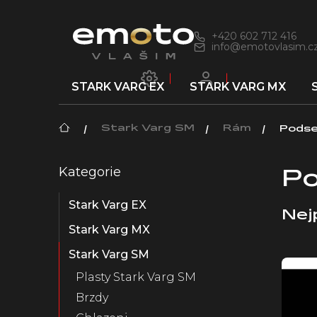
Přejít
na
obsah
+420 602 712 416
info@emotovlasim.c
STARK VARG EX
STARK VARG MX
Domů
Stark Varg SM
Rám
Podse
P
Kategorie
Přeskočit
o
Po
kategorie
s
Stark Varg EX
t
Nej
r
Stark Varg MX
a
n
Stark Varg SM
V
n
ý
Plasty Stark Varg SM
í
p
Brzdy
p
i
a