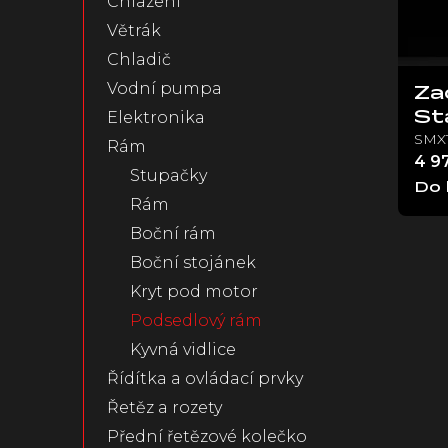
Chlazeni
s
n
p
Větrák
e
r
Chladič
l
o
Vodní pumpa
d
Za
u
Elektronika
St
k
SMX
Rám
t
4 9
Stupačky
ů
Do 
Rám
Boční rám
Boční stojánek
Kryt pod motor
Podsedlový rám
Kyvná vidlice
Řídítka a ovládací prvky
Řetěz a rozety
Přední řetězové kolečko