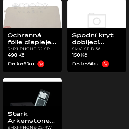
ý
p
i
s
p
Ochranná
Spodní kryt
r
fólie displeje
dobíjecí
o
SMX1-PHONE-02-SP
SMX1-SF-D-36
Arkenstone -
stanice Stark
d
498 Kč
150 Kč
u
Stark VARG
VARG EX +
k
EX
MX 1.2
Do košíku
Do košíku
t
ů
Stark
Arkenstone
SMX1-PHONE-02-RW
phone (Rest