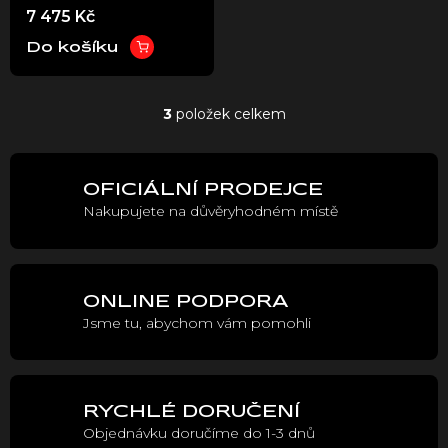
7 475 Kč
of World)
Do košíku
3
položek celkem
O
v
l
á
OFICIÁLNÍ PRODEJCE
d
Nakupujete na důvěryhodném místě
a
c
í
p
r
ONLINE PODPORA
v
Jsme tu, abychom vám pomohli
k
y
v
ý
p
RYCHLÉ DORUČENÍ
i
Objednávku doručíme do 1-3 dnů
s