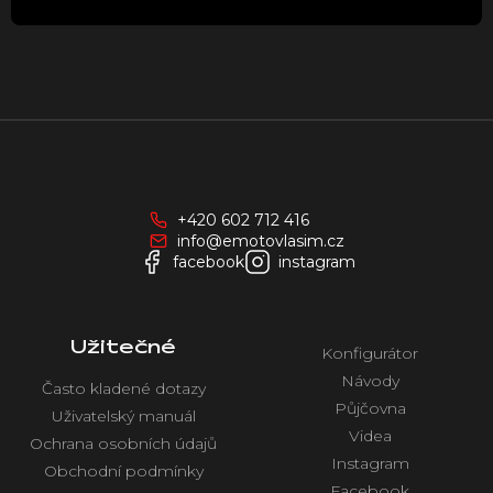
u
Z
á
p
a
+420 602 712 416
t
info@emotovlasim.cz
í
facebook
instagram
Užitečné
Konfigurátor
Návody
Často kladené dotazy
Půjčovna
Uživatelský manuál
Videa
Ochrana osobních údajů
Instagram
Obchodní podmínky
Facebook