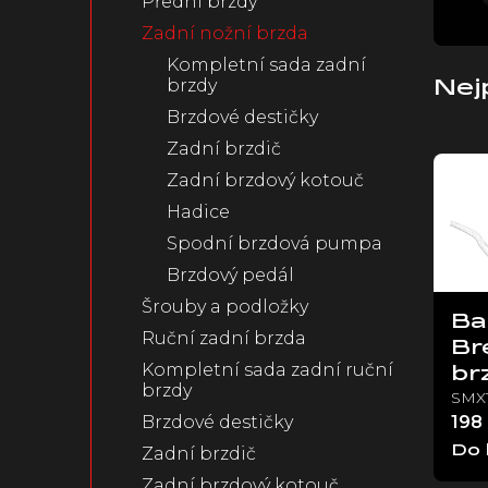
Přední brzdy
n
Zadní nožní brzda
e
Kompletní sada zadní
l
brzdy
Nej
Brzdové destičky
Zadní brzdič
V
ý
Zadní brzdový kotouč
p
Hadice
i
Spodní brzdová pumpa
s
p
Brzdový pedál
r
Šrouby a podložky
o
Ba
Ruční zadní brzda
d
Br
u
Kompletní sada zadní ruční
br
brzdy
k
SMX
t
198
Brzdové destičky
ů
Do 
Zadní brzdič
Zadní brzdový kotouč