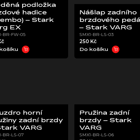
děná podložka
zdové hadice
Nášlap zadního
rembo) – Stark
brzdového pedá
rg EX
– Stark VARG
1-BR-FW-05
SMX1-BR-LS-03
Kč
250 Kč
košíku
Do košíku
uzdro horní
Pružina zadní
užiny zadní brzdy
brzdy – Stark
Stark VARG
VARG
-BR-LS-07
SMX1-BR-LS-06