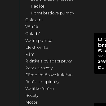
Hadice
Horní brzdové pumpy
Chlazeni
Větrák
Chladič
Dr
Vodní pumpa
br
Elektronika
St
Rám
SMX1
Řídítka a ovládací prvky
248
Řetěz a rozety
Do 
Přední řetězové kolečko
Řetěz a napínáky
Vodítko řetězu
Rozety
Motor