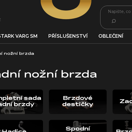
z
HLEDAT
STARK VARG SM
PŘÍSLUŠENSTVÍ
OBLEČENÍ
í nožní brzda
dní nožní brzda
pletní sada
Brzdové
Zad
adní brzdy
destičky
Spodní