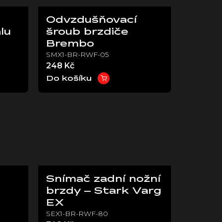
Odvzdušňovací
lu
šroub brzdiče
Brembo
SMX1-BR-RWF-05
248 Kč
Do košíku
Snímač zadní nožní
brzdy – Stark Varg
EX
SEX1-BR-RWF-80