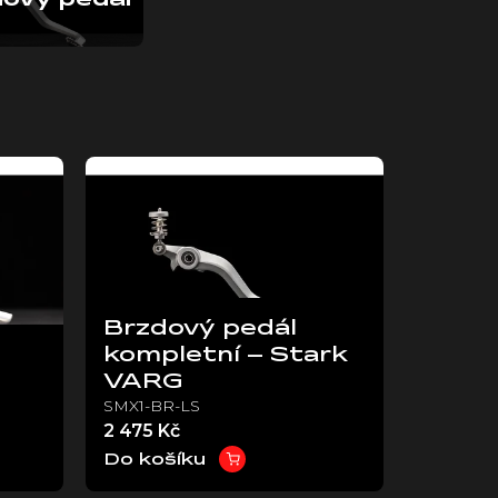
ový pedál
Brzdový pedál
kompletní – Stark
VARG
SMX1-BR-LS
2 475 Kč
Do košíku