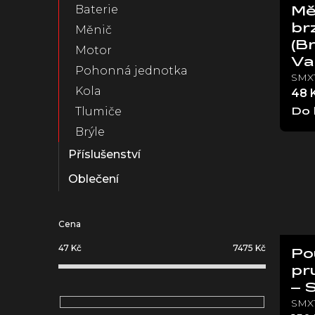
Baterie
Mě
br
Měnič
(B
Motor
Va
Pohonná jednotka
SMX
Kola
48 
Tlumiče
Do 
Brýle
Příslušenství
Oblečení
Cena
47
Kč
7475
Kč
Po
pr
– 
SMX1