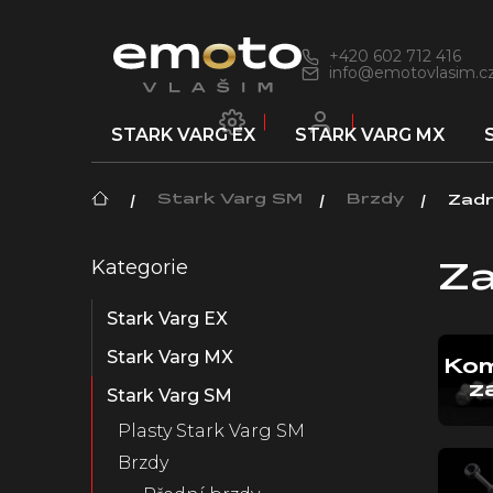
Přejít
na
obsah
+420 602 712 416
info@emotovlasim.c
STARK VARG EX
STARK VARG MX
Domů
Stark Varg SM
Brzdy
Zadn
P
Kategorie
Přeskočit
o
Za
kategorie
s
Stark Varg EX
t
r
Stark Varg MX
Kom
a
z
n
Stark Varg SM
n
Plasty Stark Varg SM
í
Brzdy
p
a