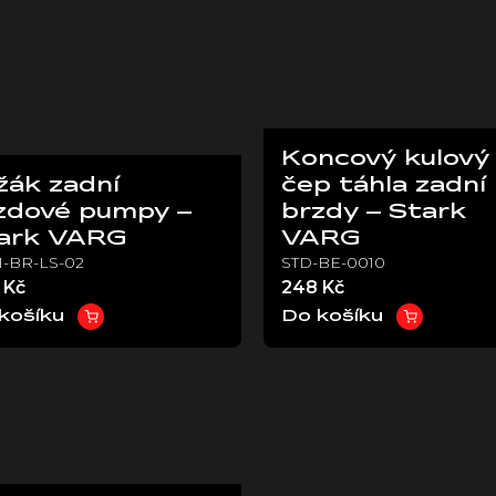
Koncový kulový
žák zadní
čep táhla zadní
zdové pumpy –
brzdy – Stark
ark VARG
VARG
-BR-LS-02
STD-BE-0010
 Kč
248 Kč
košíku
Do košíku