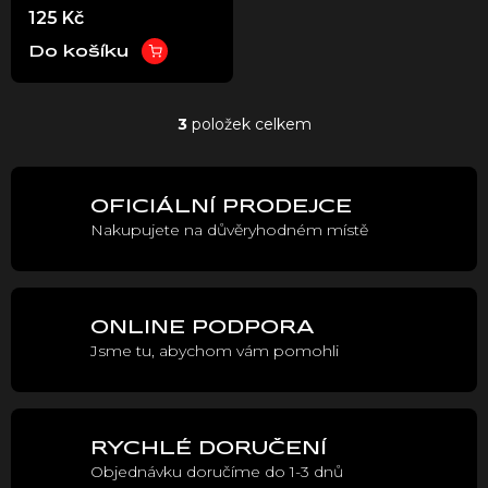
125 Kč
Stark VARG
Do košíku
3
položek celkem
O
v
l
á
OFICIÁLNÍ PRODEJCE
d
Nakupujete na důvěryhodném místě
a
c
í
p
r
ONLINE PODPORA
v
Jsme tu, abychom vám pomohli
k
y
v
ý
p
RYCHLÉ DORUČENÍ
i
Objednávku doručíme do 1-3 dnů
s