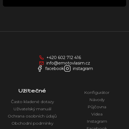
u
Z
á
p
a
+420 602 712 416
t
info@emotovlasim.cz
í
facebook
instagram
Užitečné
Konfigurátor
Návody
Často kladené dotazy
Půjčovna
Uživatelský manuál
Videa
Ochrana osobních údajů
Instagram
Obchodní podmínky
Facebook