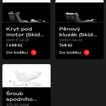
ý
p
i
s
p
Kryt pod
Pěnový
r
motor (Skid
kluzák (Skid
o
SMX1-F-SK-01
SMX1-F-SK-02
plate) – Stark
plate foam) –
d
1 498 Kč
748 Kč
u
VARG
Stark VARG
k
Do košíku
Do košíku
t
ů
Šroub
spodního
STD-SC-0008
kluzáku –