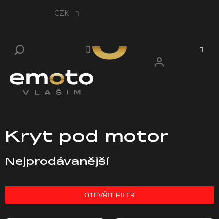
Přejít
na
CZK
obsah
Kryt pod motor
Nejprodávanější
OTEVŘÍT FILTR
V