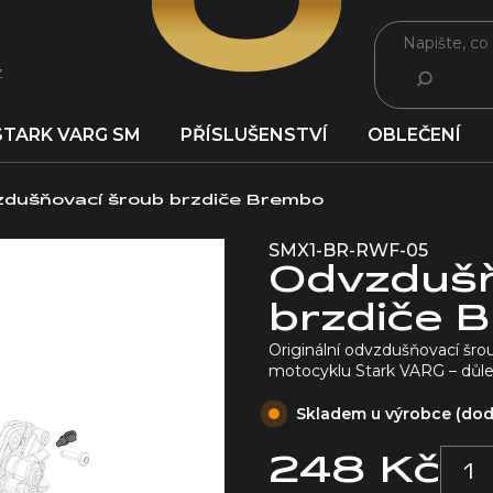
z
HLEDAT
STARK VARG SM
PŘÍSLUŠENSTVÍ
OBLEČENÍ
dušňovací šroub brzdiče Brembo
SMX1-BR-RWF-05
Odvzdušň
brzdiče 
Originální odvzdušňovací šr
motocyklu Stark VARG – důle
Skladem u výrobce (dodá
248 Kč