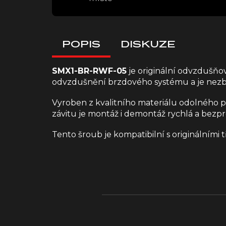
POPIS
DISKUZE
SMX1-BR-RWF-05
je originální odvzdušň
odvzdušnění brzdového systému a je nezby
Vyroben z kvalitního materiálu odolného p
závitu je montáž i demontáž rychlá a bezp
Tento šroub je kompatibilní s originálními
Z
á
p