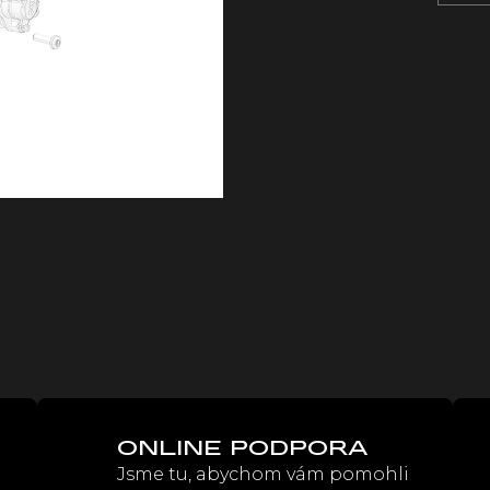
Měrná
cena:
ONLINE PODPORA
Jsme tu, abychom vám pomohli