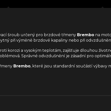
ovací šroub určený pro brzdové třmeny
Brembo
na mot
tný při výměně brzdové kapaliny nebo při odvzdušnění
roti korozi a vysokým teplotám, zajišťuje dlouhou živo
roblémová. Správné odvzdušnění je zásadní pro optimáln
 třmeny
Brembo
, které jsou standardní součástí výbavy