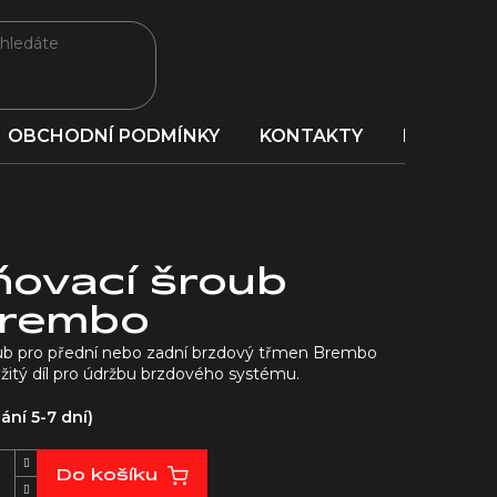
OBCHODNÍ PODMÍNKY
KONTAKTY
PORADNA
ovací šroub
Brembo
oub pro přední nebo zadní brzdový třmen Brembo
žitý díl pro údržbu brzdového systému.
ní 5-7 dní)
Do košíku