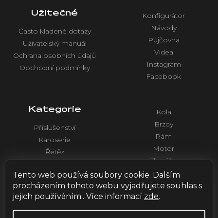
Užitečné
Konfigurátor
Návody
Často kladené dotazy
Půjčovna
Uživatelský manuál
Videa
Ochrana osobních údajů
Instagram
Obchodní podmínky
Facebook
Kategorie
Kola
Brzdy
Příslušenství
Rám
Karoserie
Motor
Řetěz
Tlumiče
Chlazení
Řídítka a ovládaní
Tento web používá soubory cookie. Dalším
Elektronika
procházením tohoto webu vyjadřujete souhlas s
jejich používáním.. Více informací
zde
.