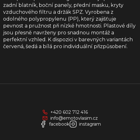
zadní blatník, boční panely, přední masku, kryty
vzduchového filtru a držák SPZ. Vyrobena z
odolného polypropylenu (PP), který zajišťuje
pevnost a pružnost při nízké hmotnosti. Plastové díly
jsou přesně navrženy pro snadnou montáž a
perfektní vzhled. K dispozici v barevných variantách
červená, šedá a bílá pro individuální přizpůsobení.
Z
á
p
a
+420 602 712 416
t
info@emotovlasim.cz
í
facebook
instagram