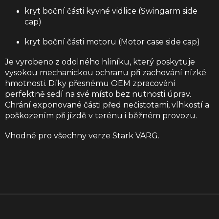
kryt boční části kyvné vidlice (Swingarm side
cap)
kryt boční části motoru (Motor case side cap)
Je vyrobeno z odolného hliníku, který poskytuje
vysokou mechanickou ochranu při zachování nízké
hmotnosti. Díky přesnému OEM zpracování
perfektně sedí na své místo bez nutnosti úprav.
Chrání exponované části před nečistotami, vlhkostí a
poškozením při jízdě v terénu i běžném provozu.
Vhodné pro všechny verze Stark VARG.
Z
á