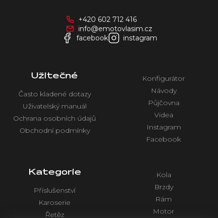
p
a
+420 602 712 416
t
info@emotovlasim.cz
í
facebook
instagram
Užitečné
Konfigurátor
Návody
Často kladené dotazy
Půjčovna
Uživatelský manuál
Videa
Ochrana osobních údajů
Instagram
Obchodní podmínky
Facebook
Kategorie
Kola
Brzdy
Příslušenství
Rám
Karoserie
Motor
Řetěz