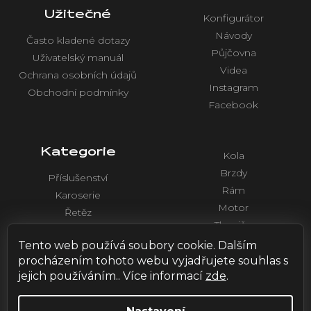
Užitečné
Konfigurátor
Návody
Často kladené dotazy
Půjčovna
Uživatelský manuál
Videa
Ochrana osobních údajů
Instagram
Obchodní podmínky
Facebook
Kategorie
Kola
Brzdy
Příslušenství
Rám
Karoserie
Motor
Řetěz
Tlumiče
Chlazení
Řídítka a ovládaní
Tento web používá soubory cookie. Dalším
Elektronika
procházením tohoto webu vyjadřujete souhlas s
jejich používáním.. Více informací
zde
.