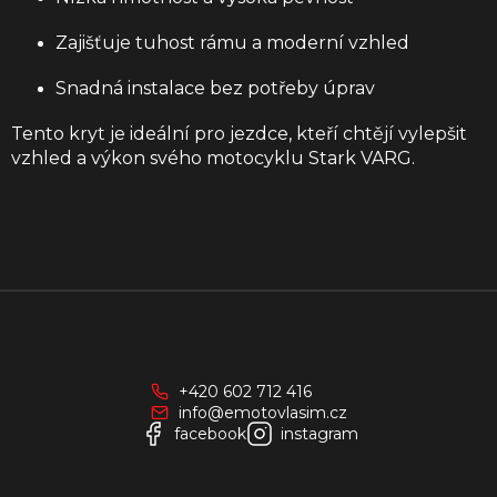
Zajišťuje tuhost rámu a moderní vzhled
Snadná instalace bez potřeby úprav
Tento kryt je ideální pro jezdce, kteří chtějí vylepšit
vzhled a výkon svého motocyklu Stark VARG.
Z
á
p
a
+420 602 712 416
t
info@emotovlasim.cz
í
facebook
instagram