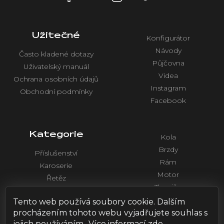
Užitečné
Konfigurátor
Návody
Často kladené dotazy
Půjčovna
Uživatelský manuál
Videa
Ochrana osobních údajů
Instagram
Obchodní podmínky
Facebook
Kategorie
Kola
Brzdy
Příslušenství
Rám
Karoserie
Motor
Řetěz
Tlumiče
Chlazení
Řídítka a ovládaní
Tento web používá soubory cookie. Dalším
Elektronika
procházením tohoto webu vyjadřujete souhlas s
jejich používáním.. Více informací
zde
.