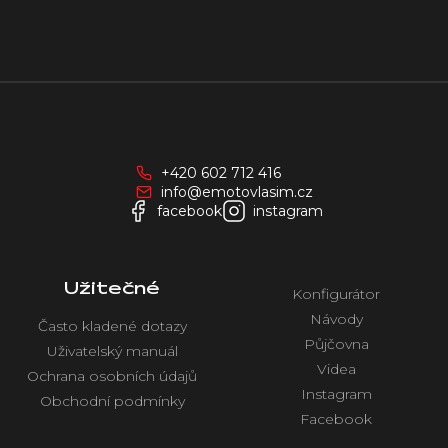
Z
á
p
a
+420 602 712 416
t
info@emotovlasim.cz
í
facebook
instagram
Užitečné
Konfigurátor
Návody
Často kladené dotazy
Půjčovna
Uživatelský manuál
Videa
Ochrana osobních údajů
Instagram
Obchodní podmínky
Facebook