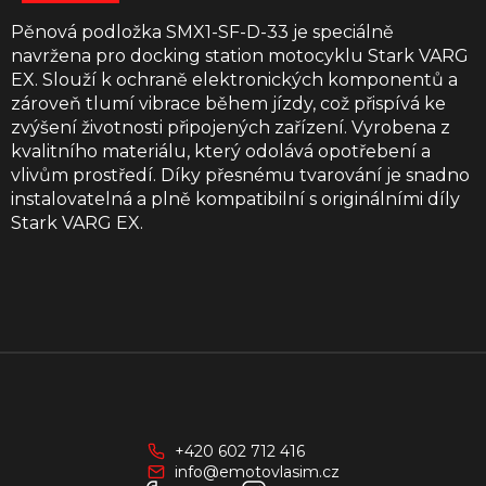
Pěnová podložka SMX1-SF-D-33 je speciálně
navržena pro docking station motocyklu Stark VARG
EX. Slouží k ochraně elektronických komponentů a
zároveň tlumí vibrace během jízdy, což přispívá ke
zvýšení životnosti připojených zařízení. Vyrobena z
kvalitního materiálu, který odolává opotřebení a
vlivům prostředí. Díky přesnému tvarování je snadno
instalovatelná a plně kompatibilní s originálními díly
Stark VARG EX.
Z
á
p
a
+420 602 712 416
t
info@emotovlasim.cz
í