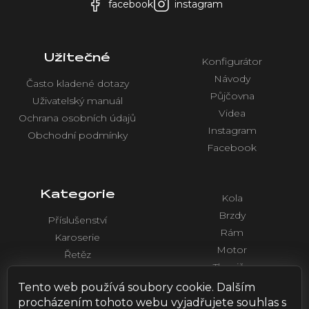
facebook
instagram
Užitečné
Konfigurátor
Návody
Často kladené dotazy
Půjčovna
Uživatelský manuál
Videa
Ochrana osobních údajů
Instagram
Obchodní podmínky
Facebook
Kategorie
Kola
Brzdy
Příslušenství
Rám
Karoserie
Motor
Řetěz
Tlumiče
Chlazení
Řídítka a ovládaní
Tento web používá soubory cookie. Dalším
Elektronika
procházením tohoto webu vyjadřujete souhlas s