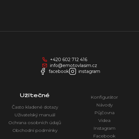
Z
á
p
a
+420 602 712 416
t
info@emotovlasim.cz
í
facebook
instagram
Užitečné
Konfigurátor
Návody
Často kladené dotazy
Půjčovna
Uživatelský manuál
Videa
Ochrana osobních údajů
Instagram
Obchodní podmínky
Facebook