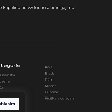
 kapalinu od vzduchu a brání jejímu
tegorie
Kola
Brzdy
lušenství
Rám
oserie
Motor
ěz
Tlumiče
azení
Řídítka a ovládaní
ktronika
uhlasím