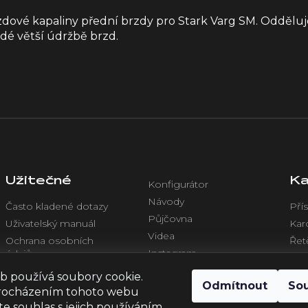
vé kapaliny přední brzdy pro Stark Varg SM. Odděluje
dé větší údržbě brzd.
Užitečné
Ka
Konfigurátor
Návody
Často kladené dotazy
Přís
Půjčovna
Uživatelský manuál
Kar
Videa
Ochrana osobních
Řet
Instagram
údajů
Chl
Facebook
Obchodní podmínky
Ele
b používá soubory cookie.
Odmítnout
So
rocházením tohoto webu
te souhlas s jejich používáním..