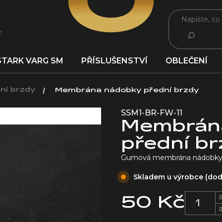
z
HLEDAT
STARK VARG SM
PŘÍSLUŠENSTVÍ
OBLEČENÍ
ní brzdy
Membrána nádobky přední brzdy
SSM1-BR-FW-11
Membrán
přední b
Gumová membrána nádobky př
Skladem u výrobce (dodá
50 Kč
Měrná