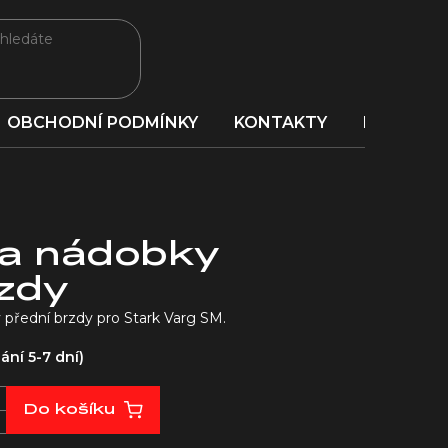
OBCHODNÍ PODMÍNKY
KONTAKTY
PORADNA
a nádobky
rzdy
ední brzdy pro Stark Varg SM.
ní 5-7 dní)
Do košíku