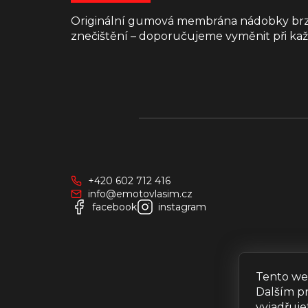
Originální gumová membrána nádobky brzdo
znečištění – doporučujeme vyměnit při kaž
Z
á
p
a
+420 602 712 416
t
info@emotovlasim.cz
í
facebook
instagram
Tento we
Dalším p
vyjadřuje