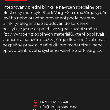
Integrovaný přední blinkr je navržen speciálně pro
elektrický motocykl Stark Varg EX a umožňuje výběr
levého nebo pravého provedení podle potřeby.
Blinkr je elegantně zabudován do karosérie,
poskytuje jasné a spolehlivé signalizování směru
jízdy. Vyroben z odolných materiálů, které odolávají
vibracím a nárazům, což zajišťuje dlouhou životnost a
bezpečný provoz. Ideální díl pro modernizaci nebo
opravu blinkrového systému vašeho Stark Varg EX.
Z
á
p
a
+420 602 712 416
t
info@emotovlasim.cz
í