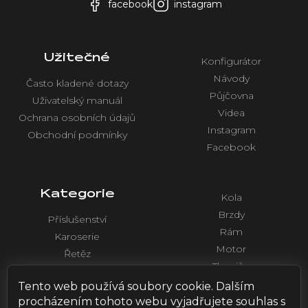
facebook
instagram
Užitečné
Konfigurátor
Návody
Často kladené dotazy
Půjčovna
Uživatelský manuál
Videa
Ochrana osobních údajů
Instagram
Obchodní podmínky
Facebook
Kategorie
Kola
Brzdy
Příslušenství
Rám
Karoserie
Motor
Řetěz
Tlumiče
Chlazení
Řídítka a ovládaní
Tento web používá soubory cookie. Dalším
Elektronika
procházením tohoto webu vyjadřujete souhlas s