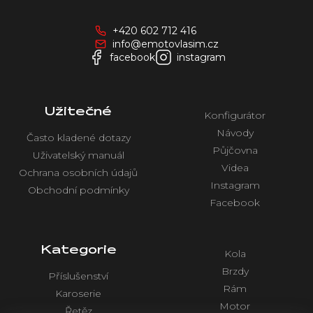
p
a
+420 602 712 416
t
info@emotovlasim.cz
í
facebook
instagram
Užitečné
Konfigurátor
Návody
Často kladené dotazy
Půjčovna
Uživatelský manuál
Videa
Ochrana osobních údajů
Instagram
Obchodní podmínky
Facebook
Kategorie
Kola
Brzdy
Příslušenství
Rám
Karoserie
Motor
Řetěz