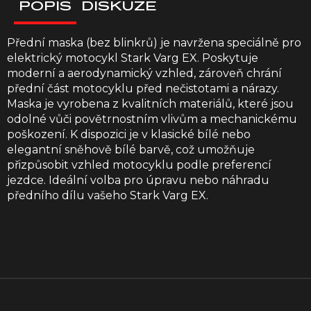
POPIS
DISKUZE
Přední maska (bez blinkrů) je navržena speciálně pro
elektrický motocykl Stark Varg EX. Poskytuje
moderní a aerodynamický vzhled, zároveň chrání
přední část motocyklu před nečistotami a nárazy.
Maska je vyrobena z kvalitních materiálů, které jsou
odolné vůči povětrnostním vlivům a mechanickému
poškození. K dispozici je v klasické bílé nebo
elegantní sněhově bílé barvě, což umožňuje
přizpůsobit vzhled motocyklu podle preferencí
jezdce. Ideální volba pro úpravu nebo náhradu
předního dílu vašeho Stark Varg EX.
Z
á