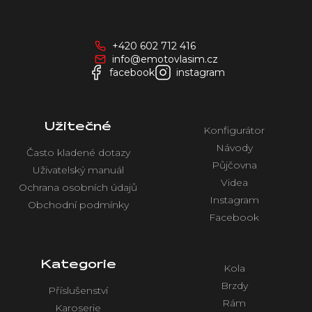
á
p
a
+420 602 712 416
t
info@emotovlasim.cz
í
facebook
instagram
Užitečné
Konfigurátor
Návody
Často kladené dotazy
Půjčovna
Uživatelský manuál
Videa
Ochrana osobních údajů
Instagram
Obchodní podmínky
Facebook
Kategorie
Kola
Brzdy
Příslušenství
Rám
Karoserie