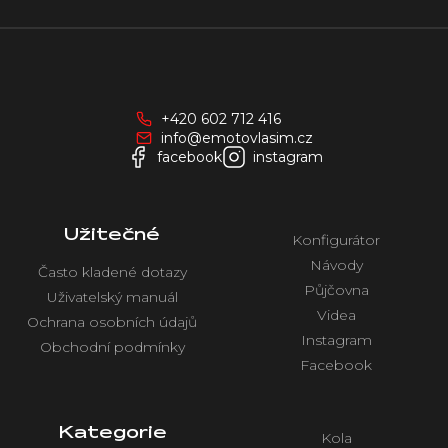
Z
á
p
a
+420 602 712 416
t
info@emotovlasim.cz
í
facebook
instagram
Užitečné
Konfigurátor
Návody
Často kladené dotazy
Půjčovna
Uživatelský manuál
Videa
Ochrana osobních údajů
Instagram
Obchodní podmínky
Facebook
Kategorie
Kola