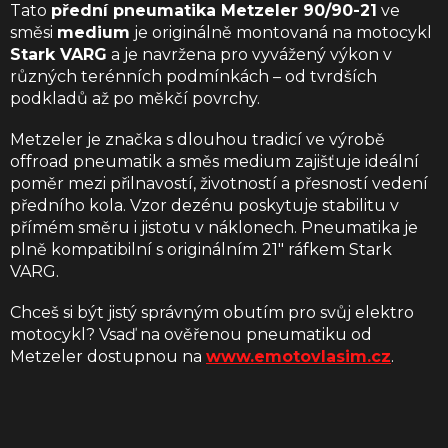
Tato
přední pneumatika Metzeler 90/90-21
ve
směsi
medium
je originálně montovaná na motocykl
Stark VARG
a je navržena pro vyvážený výkon v
různých terénních podmínkách – od tvrdších
podkladů až po měkčí povrchy.
Metzeler je značka s dlouhou tradicí ve výrobě
offroad pneumatik a směs medium zajišťuje ideální
poměr mezi přilnavostí, životností a přesností vedení
předního kola. Vzor dezénu poskytuje stabilitu v
přímém směru i jistotu v náklonech. Pneumatika je
plně kompatibilní s originálním 21″ ráfkem Stark
VARG.
Chceš si být jistý správným obutím pro svůj elektro
motocykl? Vsaď na ověřenou pneumatiku od
Metzeler dostupnou na
www.emotovlasim.cz
.