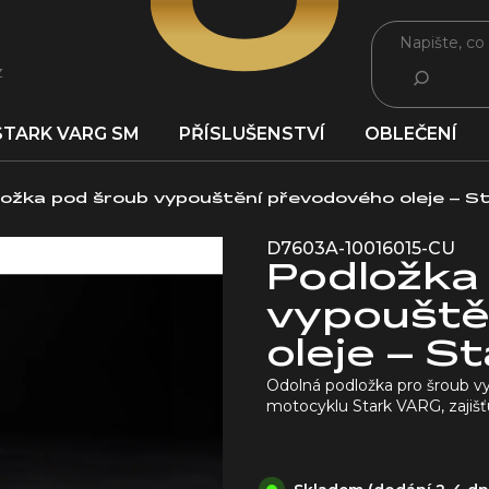
z
HLEDAT
STARK VARG SM
PŘÍSLUŠENSTVÍ
OBLEČENÍ
ložka pod šroub vypouštění převodového oleje – 
D7603A-10016015-CU
Podložka
vypouště
oleje – S
Odolná podložka pro šroub v
motocyklu Stark VARG, zajišťu