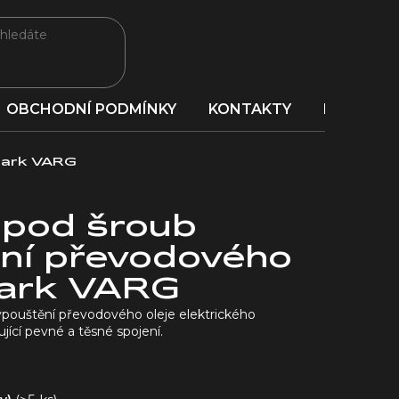
OBCHODNÍ PODMÍNKY
KONTAKTY
PORADNA
Stark VARG
 pod šroub
ní převodového
tark VARG
ypouštění převodového oleje elektrického
jící pevné a těsné spojení.