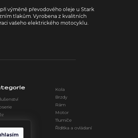
 při výměně převodového oleje u Stark
ozním tlakům. Vyrobena z kvalitních
eraci vašeho elektrického motocyklu.
tegorie
Kola
Brzdy
lušenství
Rám
oserie
Motor
ěz
Tlumiče
azení
Řídítka a ovládaní
ktronika
uhlasím