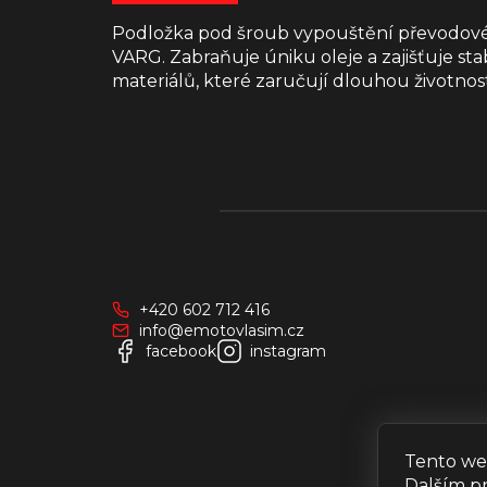
Podložka pod šroub vypouštění převodovéh
VARG. Zabraňuje úniku oleje a zajišťuje st
materiálů, které zaručují dlouhou životnos
Z
á
p
a
+420 602 712 416
t
info@emotovlasim.cz
í
facebook
instagram
Tento we
Dalším p