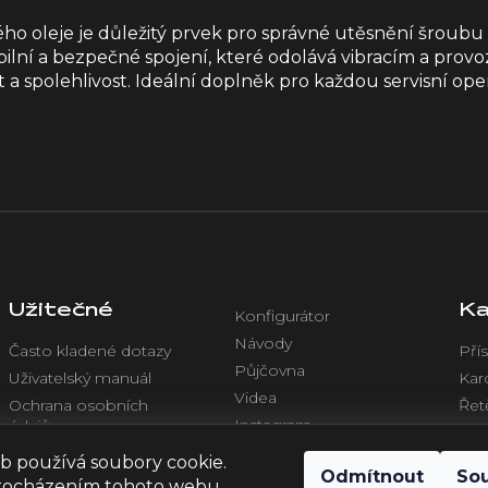
o oleje je důležitý prvek pro správné utěsnění šroubu
abilní a bezpečné spojení, které odolává vibracím a prov
t a spolehlivost. Ideální doplněk pro každou servisní op
Užitečné
Ka
Konfigurátor
Návody
Často kladené dotazy
Přís
Půjčovna
Uživatelský manuál
Kar
Videa
Ochrana osobních
Řet
Instagram
údajů
Chl
Facebook
Obchodní podmínky
Ele
b používá soubory cookie.
Odmítnout
So
rocházením tohoto webu