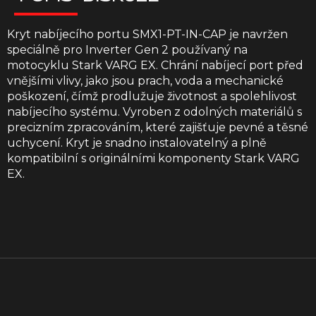
Kryt nabíjecího portu SMX1-PT-IN-CAP je navržen
speciálně pro Inverter Gen 2 používaný na
motocyklu Stark VARG EX. Chrání nabíjecí port před
vnějšími vlivy, jako jsou prach, voda a mechanické
poškození, čímž prodlužuje životnost a spolehlivost
nabíjecího systému. Vyroben z odolných materiálů s
precizním zpracováním, které zajišťuje pevné a těsné
uchycení. Kryt je snadno instalovatelný a plně
kompatibilní s originálními komponenty Stark VARG
EX.
Z
á
p
a