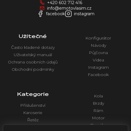
+420 602 712 416
t
info@emotovlasim.cz
í
facebook
instagram
Užitečné
Konfigurátor
Návody
Často kladené dotazy
Půjčovna
Uživatelský manuál
Videa
Ochrana osobních údajů
Instagram
Obchodní podmínky
Facebook
Kategorie
Kola
Brzdy
Příslušenství
Rám
Karoserie
Motor
Řetěz
Tlumiče
Chlazení