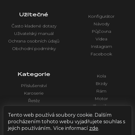
Užitečné
Konfigurátor
Návody
Často kladené dotazy
Půjčovna
Uživatelský manuál
Videa
Ochrana osobních údajů
Instagram
Obchodní podmínky
Facebook
Kategorie
Kola
Brzdy
Příslušenství
Rám
Karoserie
Motor
Řetěz
Tlumiče
Chlazení
Řídítka a ovládaní
Tento web používá soubory cookie. Dalším
Elektronika
procházením tohoto webu vyjadřujete souhlas s
jejich používáním.. Více informací
zde
.