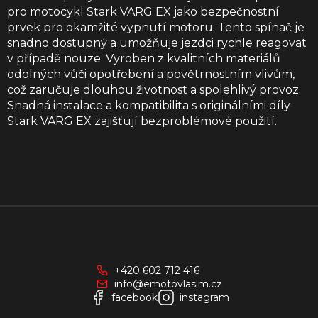
pro motocykl Stark VARG EX jako bezpečnostní
prvek pro okamžité vypnutí motoru. Tento spínač je
snadno dostupný a umožňuje jezdci rychle reagovat
v případě nouze. Vyroben z kvalitních materiálů
odolných vůči opotřebení a povětrnostním vlivům,
což zaručuje dlouhou životnost a spolehlivý provoz.
Snadná instalace a kompatibilita s originálními díly
Stark VARG EX zajišťují bezproblémové použití.
Z
á
p
a
+420 602 712 416
t
info@emotovlasim.cz
í
facebook
instagram