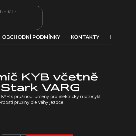
OBCHODNÍ PODMÍNKY
KONTAKTY
PORADNA
umič KYB včetně
– Stark VARG
KYB s pružinou, určený pro elektrický motocykl
rdosti pružiny dle váhy jezdce.