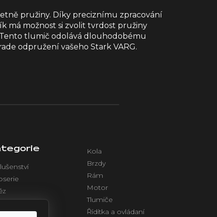
etně pružiny. Díky preciznímu zpracování
ík má možnost si zvolit tvrdost pružiny
t. Tento tlumič odolává dlouhodobému
pgrade odpružení vašeho Stark VARG.
tegorie
Kola
Brzdy
lušenství
Rám
oserie
Motor
ěz
Tlumiče
azení
Řídítka a ovládaní
ktronika