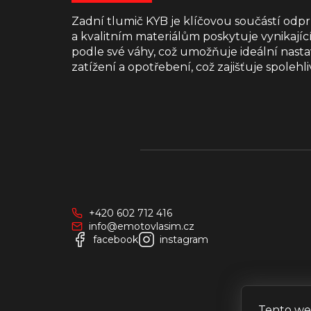
Zadní tlumič KYB je klíčovou součástí od
a kvalitním materiálům poskytuje vynikající
podle své váhy, což umožňuje ideální nas
zatížení a opotřebení, což zajišťuje spole
Z
á
p
a
+420 602 712 416
t
info@emotovlasim.cz
í
facebook
instagram
Tento we