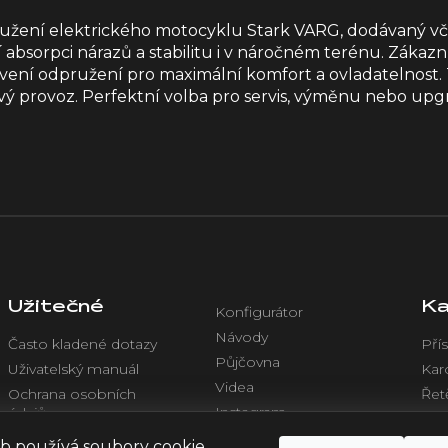
pružení elektrického motocyklu Stark VARG, dodávaný vč
 absorpci nárazů a stabilitu i v náročném terénu. Zákazn
tavení odpružení pro maximální komfort a ovladatelnos
hlivý provoz. Perfektní volba pro servis, výměnu nebo u
Užitečné
Ka
Konfigurátor
Návody
Často kladené dotazy
Přís
Půjčovna
Uživatelský manuál
Kar
Videa
Ochrana osobních
Řet
Instagram
údajů
Chl
Facebook
Obchodní podmínky
Ele
b používá soubory cookie.