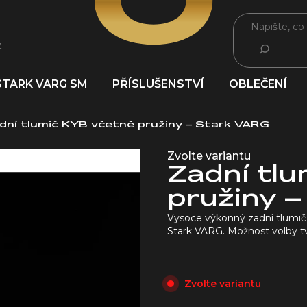
z
HLEDAT
STARK VARG SM
PŘÍSLUŠENSTVÍ
OBLEČENÍ
dní tlumič KYB včetně pružiny – Stark VARG
Zvolte variantu
Zadní tl
pružiny 
Vysoce výkonný zadní tlumič 
Stark VARG. Možnost volby tv
Zvolte variantu